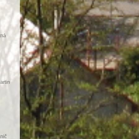
tná
artin
nič