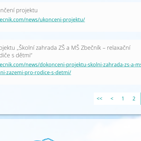
ončení projektu
ecnik.com/news/ukonceni-projektu/
jektu „Školní zahrada ZŠ a MŠ Zbečník – relaxační
diče s dětmi“
ecnik.com/news/dokonceni-projektu-skolni-zahrada-zs-a-m
cni-zazemi-pro-rodice-s-detmi/
<<
<
1
2