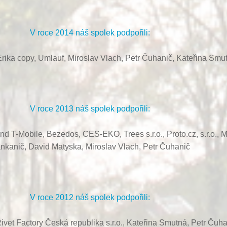
V roce 2014 náš spolek podpořili:
rika copy, Umlauf,
Miroslav Vlach,
Petr Čuhanič,
Kateřina Smu
V roce 2013 náš spolek podpořili:
ond T-Mobile, Bezedos, CES-EKO,
Trees s.r.o.,
Proto.cz, s.r.o.,
M
nkanič,
David Matyska,
Miroslav Vlach,
Petr Čuhanič
V roce 2012 náš spolek podpořili:
ivet Factory Česká republika s.r.o., Kateřina Smutná, Petr Čuha