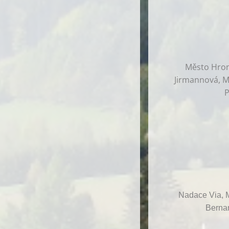
Město Hrono
Jirmannová, Ma
P
Nadace Via, M
Bernar