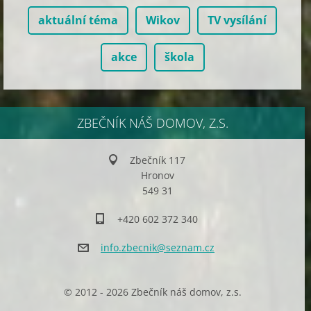
aktuální téma
Wikov
TV vysílání
akce
škola
ZBEČNÍK NÁŠ DOMOV, Z.S.
Zbečník 117
Hronov
549 31
+420 602 372 340
info.zbe
cnik@sez
nam.cz
© 2012 - 2026 Zbečník náš domov, z.s.