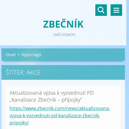
ZBEČNÍK
...NÁŠ DOMOV
Úvod
>
Výpis tagů
ŠTÍTEK: AKCE
Aktualizovaná výzva k vyzvednutí PD
„Kanalizace Zbečník – přípojky“
https://www.zbecnik.com/news/aktualizovana-
vyzva-k-vyzvednuti-pd-kanalizace-zbecnik-
pripojky/