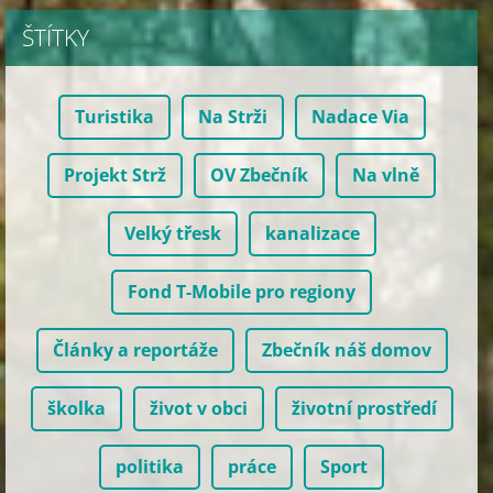
ŠTÍTKY
Turistika
Na Strži
Nadace Via
Projekt Strž
OV Zbečník
Na vlně
Velký třesk
kanalizace
Fond T-Mobile pro regiony
Články a reportáže
Zbečník náš domov
školka
život v obci
životní prostředí
politika
práce
Sport