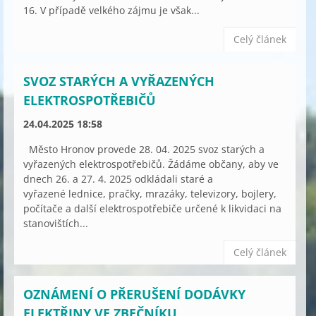
16. V případě velkého zájmu je však...
Celý článek
SVOZ STARÝCH A VYŘAZENÝCH
ELEKTROSPOTŘEBIČŮ
24.04.2025 18:58
Město Hronov provede 28. 04. 2025 svoz starých a
vyřazených elektrospotřebičů. Žádáme občany, aby ve
dnech 26. a 27. 4. 2025 odkládali staré a
vyřazené lednice, pračky, mrazáky, televizory, bojlery,
počítače a další elektrospotřebiče určené k likvidaci na
stanovištích...
Celý článek
OZNÁMENÍ O PŘERUŠENÍ DODÁVKY
ELEKTŘINY VE ZBEČNÍKU