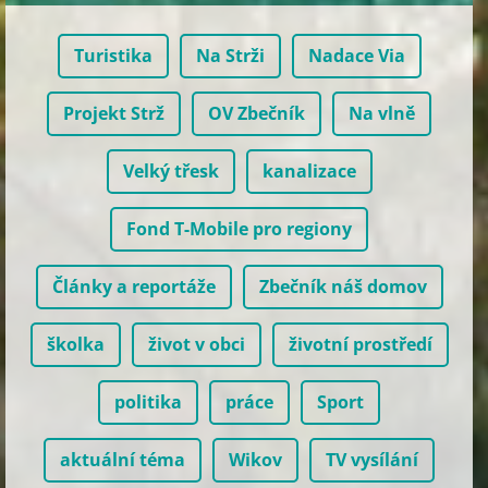
Turistika
Na Strži
Nadace Via
Projekt Strž
OV Zbečník
Na vlně
Velký třesk
kanalizace
Fond T-Mobile pro regiony
Články a reportáže
Zbečník náš domov
školka
život v obci
životní prostředí
politika
práce
Sport
aktuální téma
Wikov
TV vysílání