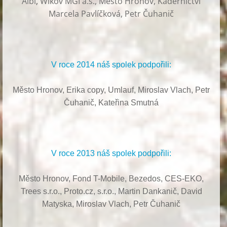
Albi
,
Wikov MGI a.s., Město Hronov, Kadeřnictví
Marcela Pavlíčková, Petr Čuhanič
V roce 2014 náš spolek podpořili:
Město Hronov, Erika copy, Umlauf,
Miroslav Vlach,
Petr
Čuhanič,
Kateřina Smutná
V roce 2013 náš spolek podpořili:
Město Hronov, Fond T-Mobile, Bezedos, CES-EKO,
Trees s.r.o.,
Proto.cz, s.r.o.,
Martin Dankanič,
David
Matyska,
Miroslav Vlach,
Petr Čuhanič