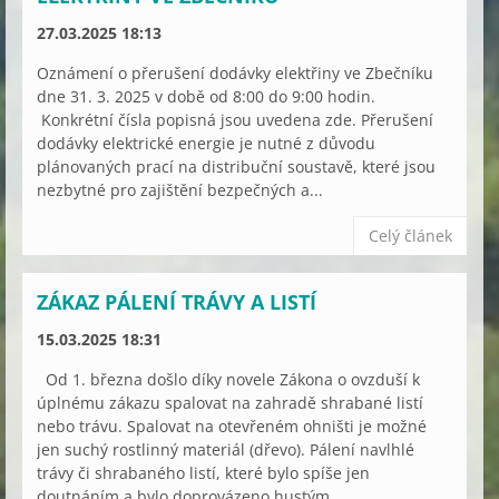
27.03.2025 18:13
Oznámení o přerušení dodávky elektřiny ve Zbečníku
dne 31. 3. 2025 v době od 8:00 do 9:00 hodin.
Konkrétní čísla popisná jsou uvedena zde. Přerušení
dodávky elektrické energie je nutné z důvodu
plánovaných prací na distribuční soustavě, které jsou
nezbytné pro zajištění bezpečných a...
Celý článek
ZÁKAZ PÁLENÍ TRÁVY A LISTÍ
15.03.2025 18:31
Od 1. března došlo díky novele Zákona o ovzduší k
úplnému zákazu spalovat na zahradě shrabané listí
nebo trávu. Spalovat na otevřeném ohništi je možné
jen suchý rostlinný materiál (dřevo). Pálení navlhlé
trávy či shrabaného listí, které bylo spíše jen
doutnáním a bylo doprovázeno hustým...