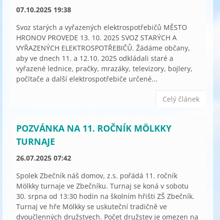
07.10.2025 19:38
Svoz starých a vyřazených elektrospotřebičů MĚSTO
HRONOV PROVEDE 13. 10. 2025 SVOZ STARÝCH A
VYŘAZENÝCH ELEKTROSPOTŘEBIČŮ. Žádáme občany,
aby ve dnech 11. a 12.10. 2025 odkládali staré a
vyřazené lednice, pračky, mrazáky, televizory, bojlery,
počítače a další elektrospotřebiče určené...
Celý článek
POZVÁNKA NA 11. ROČNÍK MÖLKKY
TURNAJE
26.07.2025 07:42
Spolek Zbečník náš domov, z.s. pořádá 11. ročník
Mölkky turnaje ve Zbečníku. Turnaj se koná v sobotu
30. srpna od 13:30 hodin na školním hřišti ZŠ Zbečník.
Turnaj ve hře Mölkky se uskuteční tradičně ve
dvoučlenných družstvech. Počet družstev je omezen na