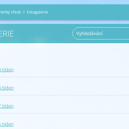
Velký třesk
>
Fotogalerie
RIE
0.týden
8.týden
7.týden
6.týden