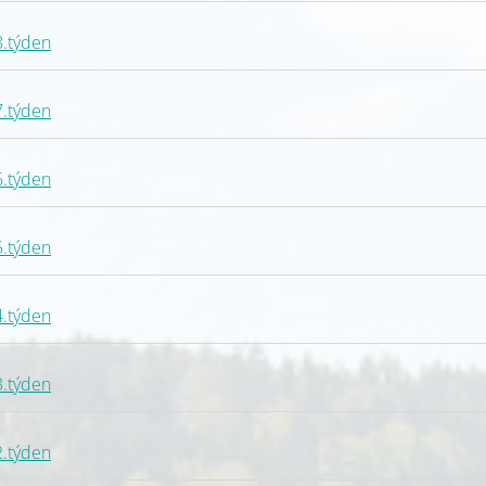
8.týden
7.týden
6.týden
5.týden
4.týden
3.týden
2.týden