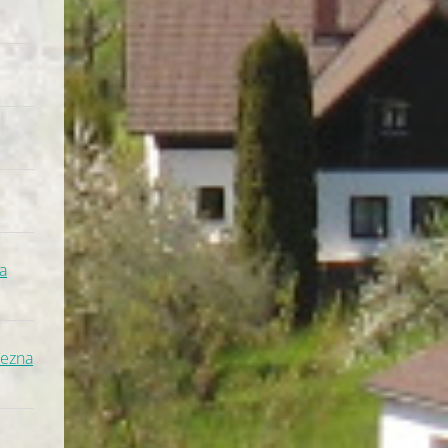
a
řezna