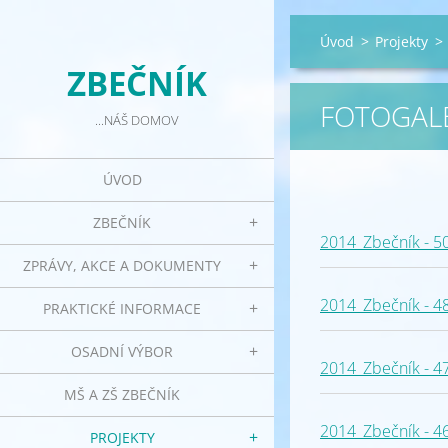
Úvod
>
Projekty
>
ZBEČNÍK
FOTOGALE
...NÁŠ DOMOV
ÚVOD
ZBEČNÍK
2014_Zbečník - 5
ZPRÁVY, AKCE A DOKUMENTY
2014_Zbečník - 4
PRAKTICKÉ INFORMACE
OSADNÍ VÝBOR
2014_Zbečník - 4
MŠ A ZŠ ZBEČNÍK
2014_Zbečník - 4
PROJEKTY