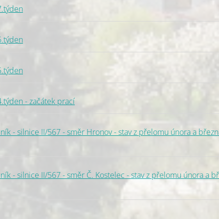
7.týden
6.týden
5.týden
.týden - začátek prací
k - silnice II/567 - směr Hronov - stav z přelomu února a březn
 - silnice II/567 - směr Č. Kostelec - stav z přelomu února a b