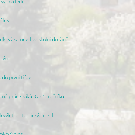
val na ledě
 les
kový karneval ve školní družině
ntýn
do první třídy
né práce žáků 3.až 5. ročníku
výlet do Teplických skal
mkový ples