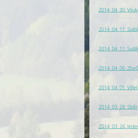
2014_04_30_Výuko
2014_04_11_Svátky
2014_04_11_Svátky
2014_04_06_Zbeční
2014_04_05_Výlet 
2014_03_28_Sběr 
2014_03_26_Jeden 