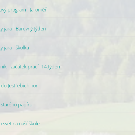
vý program - Jaroměř
 jara - Barevný týden
 jara - školka
k - začátek prací -14.týden
do Jestřebích hor
starého papíru
svět na naší škole