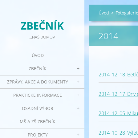
Úvod
>
Fotogaleri
ZBEČNÍK
2014
...NÁŠ DOMOV
ÚVOD
ZBEČNÍK
2014_12_18_Betl
ZPRÁVY, AKCE A DOKUMENTY
2014_12_17_Dny pr
PRAKTICKÉ INFORMACE
OSADNÍ VÝBOR
2014_12_05_Mikul
MŠ A ZŠ ZBEČNÍK
2014_10_28_Výlet
PROJEKTY