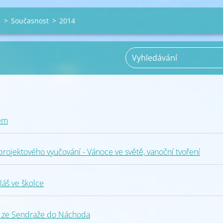
e
>
Současnost
>
2014
ém
ojektového vyučování - Vánoce ve světě, vanoční tvoření
áš ve školce
 ze Sendraže do Náchoda