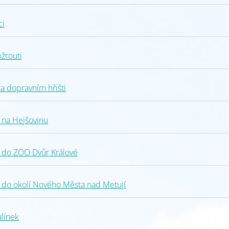
ci
žrouti
a dopravním hřišti
 na Hejšovinu
 do ZOO Dvůr Králové
 do okolí Nového Města nad Metují
línek