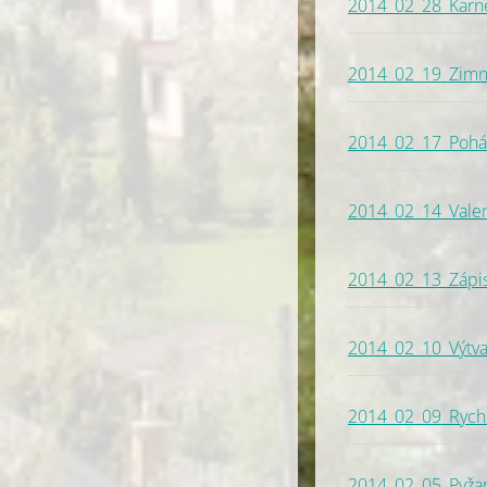
2014_02_28_Karne
2014_02_19_Zimní
2014_02_17_Pohád
2014_02_14_Vale
2014_02_13_Zápis 
2014_02_10_Výtvar
2014_02_09_Rychlo
2014_02_05_Pyža