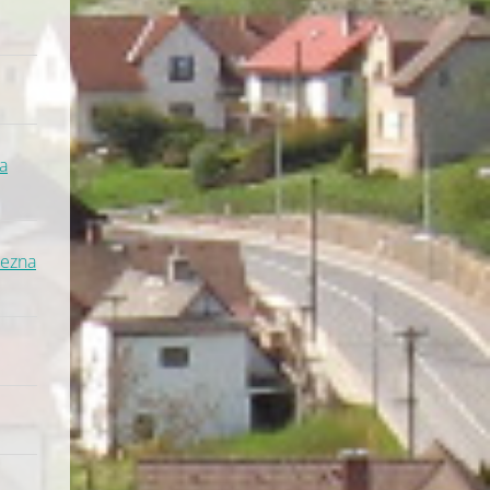
a
řezna