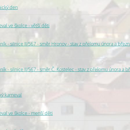
ický den
al ve školce - větší děti
k - silnice II/567 - směr Hronov - stav z přelomu února a březn
 - silnice II/567 - směr Č. Kostelec - stav z přelomu února a b
ý karneval
al ve školce - menší děti