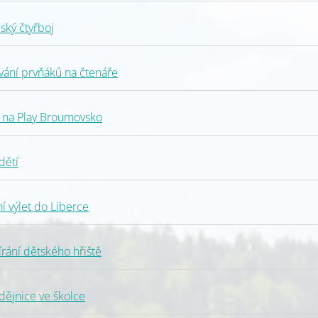
ský čtyřboj
ání prvňáků na čtenáře
 na Play Broumovsko
dětí
 výlet do Liberce
ání dětského hřiště
ějnice ve školce