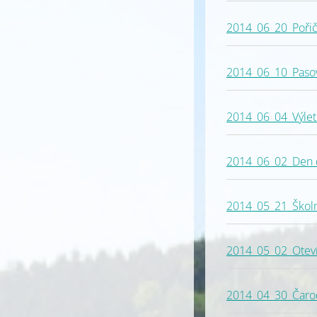
2014_06_20_Pořič
2014_06_10_Pasov
2014_06_04_Výlet
2014_06_02_Den 
2014_05_21_Školní
2014_05_02_Otevír
2014_04_30_Čarod