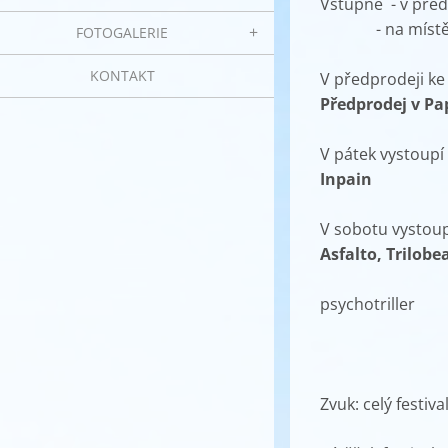
Vstupné - v předp
- na místě: na j
FOTOGALERIE
KONTAKT
V předprodeji ke
Předprodej v Pap
V pátek vystoupí
Inpain
V sobotu vystoup
Asfalto, Trilobe
+ Divadel
psychotriller
Zvuk: celý festiv