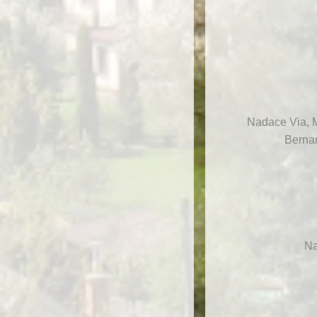
Nadace Via, M
Bernar
Na