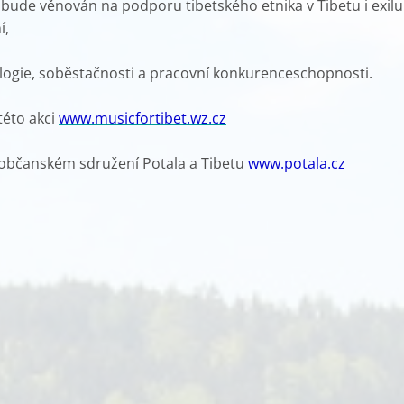
 bude věnován na podporu tibetského etnika v Tibetu i exilu
í,
logie, soběstačnosti a pracovní konkurenceschopnosti.
této akci
www.musicfortibet.wz.cz
 občanském sdružení Potala a Tibetu
www.potala.cz