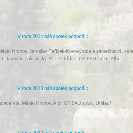
V roce 2024 náš spolek podpořili:
ěsto Hronov, Jaroslav Pařízek-Kovovýroba a zámečnictví, Kare
Zákravský, Radek Chlad, GP BAU s.r.o., Albi
d, Jaroslav
V roce 2023 náš spolek podpořili:
GP BAU s.r.o.,
dace Via, Město Hronov, Albi,
Umlauf
V roce 2022 náš spolek podpořili: