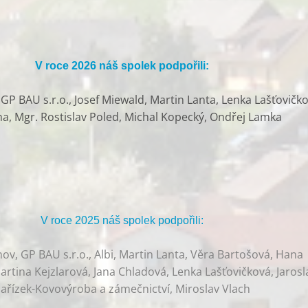
V roce 2026 náš spolek podpořili:
P BAU s.r.o., Josef Miewald, Martin Lanta, Lenka Lašťovičko
ha, Mgr. Rostislav Poled, Michal Kopecký, Ondřej Lamka
V roce 2025 náš spolek podpořili:
v, GP BAU s.r.o., Albi, Martin Lanta, Věra Bartošová, Hana
rtina Kejzlarová, Jana Chladová, Lenka Lašťovičková, Jarosl
ařízek-Kovovýroba a zámečnictví, Miroslav Vlach