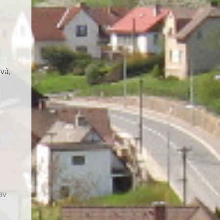
vá,
av