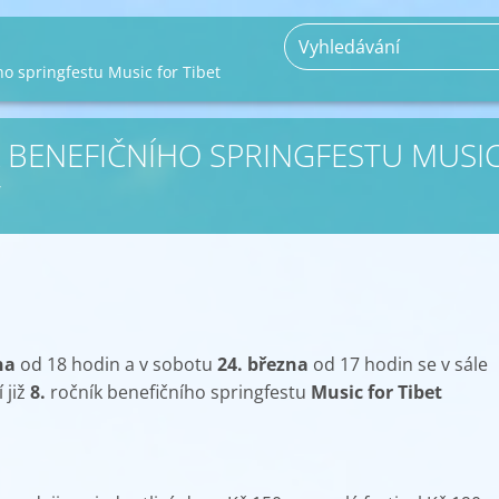
ho springfestu Music for Tibet
K BENEFIČNÍHO SPRINGFESTU MUSI
T
na
od 18 hodin a v sobotu
24. března
od 17 hodin se v sále
 již
8.
ročník benefičního springfestu
Music for Tibet