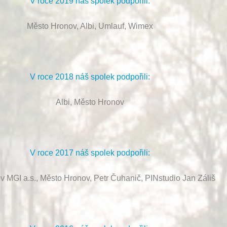
V roce 2019 náš spolek podpořili:
Město Hronov, Albi, Umlauf, Wimex
V roce 2018 náš spolek podpořili:
Albi, Město Hronov
V roce 2017 náš spolek podpořili:
ov MGI a.s., Město Hronov, Petr Čuhanič, PINstudio Jan Záliš