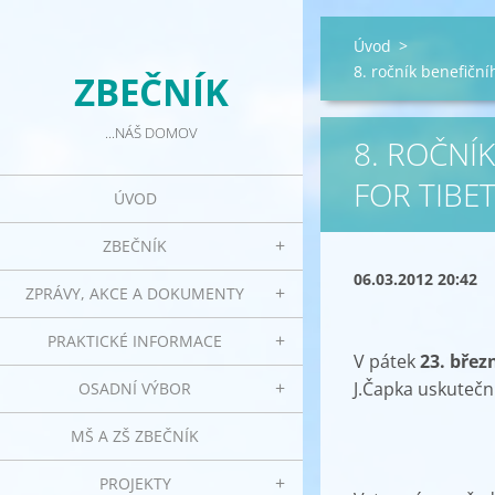
Úvod
>
8. ročník benefiční
ZBEČNÍK
...NÁŠ DOMOV
8. ROČNÍ
FOR TIBE
ÚVOD
ZBEČNÍK
06.03.2012 20:42
ZPRÁVY, AKCE A DOKUMENTY
PRAKTICKÉ INFORMACE
V pátek
23. břez
J.Čapka uskuteční
OSADNÍ VÝBOR
MŠ A ZŠ ZBEČNÍK
PROJEKTY