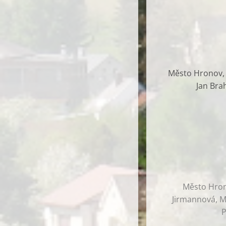
Město Hronov, G
Jan Bra
Město Hrono
Jirmannová, Ma
P