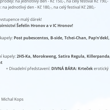
rodeji: na jednotlivý den - Kč 150,-, na celý festival Kč 190,-
ednotlivý den - Kč 180,-, na celý festival Kč 280,-
 vstupence malý dárek!
írnictví Šefelín Hronov a v IC Hronov!
 kapely:
Post pubescentos, B-side, Tchei-Chan, Pap‘n‘dekl,
í kapely:
2H5-Ka, Morokweng, Satira Regula, Killerpanda
at
ní představení:
DIVNÁ BÁRA: Krteček
erotický
al Michal Kops