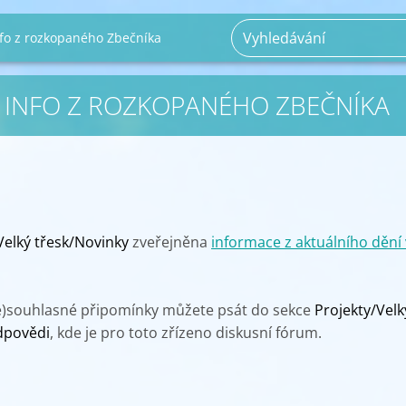
nfo z rozkopaného Zbečníka
 INFO Z ROZKOPANÉHO ZBEČNÍKA
Velký třesk/Novinky
zveřejněna
informace z aktuálního dění
ne)souhlasné připomínky můžete psát do sekce
Projekty/Velk
dpovědi
, kde je pro toto zřízeno diskusní fórum.