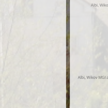
Albi, Wik
Albi
,
Wikov MGI a