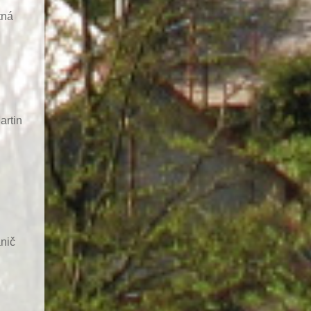
tná
artin
nič