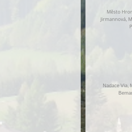
Město Hrono
Jirmannová, Ma
P
Nadace Via, M
Bernar