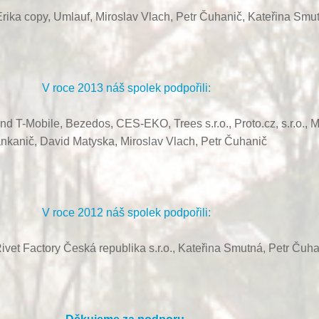
rika copy, Umlauf,
Miroslav Vlach,
Petr Čuhanič,
Kateřina Smu
V roce 2013 náš spolek podpořili:
ond T-Mobile, Bezedos, CES-EKO,
Trees s.r.o.,
Proto.cz, s.r.o.,
M
nkanič,
David Matyska,
Miroslav Vlach,
Petr Čuhanič
V roce 2012 náš spolek podpořili:
ivet Factory Česká republika s.r.o., Kateřina Smutná, Petr Čuha