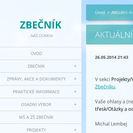
Úvod
>
Aktuální i
ZBEČNÍK
AKTUÁLNÍ
...NÁŠ DOMOV
ÚVOD
26.05.2014 21:43
ZBEČNÍK
ZPRÁVY, AKCE A DOKUMENTY
V sekci
Projekty/
Zbečníku
.
PRAKTICKÉ INFORMACE
Vaše ohlasy a (
OSADNÍ VÝBOR
třesk/Otázky a o
MŠ A ZŠ ZBEČNÍK
Michal Lembej
PROJEKTY