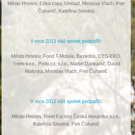
Město Hronov, Erika copy, Umlauf,
Miroslav Vlach,
Petr
Čuhanič,
Kateřina Smutná
V roce 2013 náš spolek podpořili:
Město Hronov, Fond T-Mobile, Bezedos, CES-EKO,
Trees s.r.o.,
Proto.cz, s.r.o.,
Martin Dankanič,
David
Matyska,
Miroslav Vlach,
Petr Čuhanič
V roce 2012 náš spolek podpořili:
Město Hronov, Rivet Factory Česká republika s.r.o.,
Kateřina Smutná, Petr Čuhanič