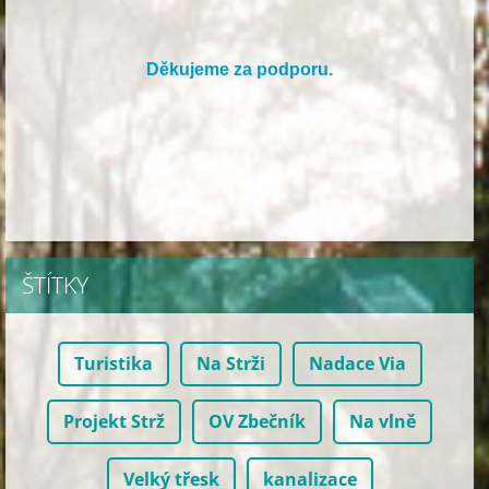
Děkujeme za podporu.
ŠTÍTKY
Turistika
Na Strži
Nadace Via
Projekt Strž
OV Zbečník
Na vlně
Velký třesk
kanalizace