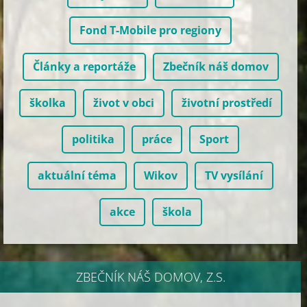
Fond T-Mobile pro regiony
Články a reportáže
Zbečník náš domov
školka
život v obci
životní prostředí
politika
práce
Sport
aktuální téma
Wikov
TV vysílání
akce
škola
ZBEČNÍK NÁŠ DOMOV, Z.S.