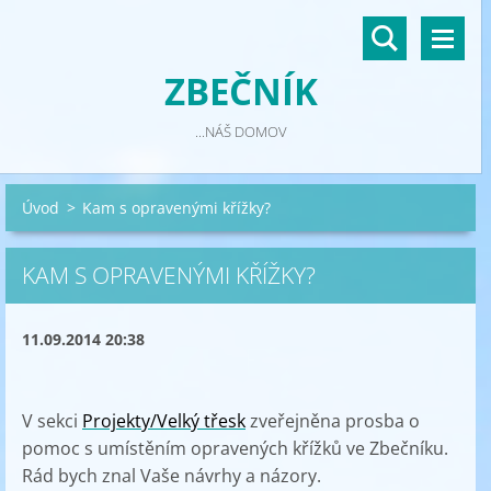
ZBEČNÍK
...NÁŠ DOMOV
Úvod
>
Kam s opravenými křížky?
KAM S OPRAVENÝMI KŘÍŽKY?
11.09.2014 20:38
V sekci
Projekty/Velký třesk
zveřejněna prosba o
pomoc s umístěním opravených křížků ve Zbečníku.
Rád bych znal Vaše návrhy a názory.