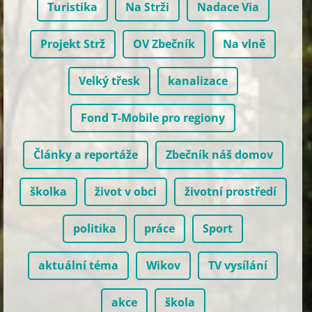
Turistika
Na Strži
Nadace Via
Projekt Strž
OV Zbečník
Na vlně
Velký třesk
kanalizace
Fond T-Mobile pro regiony
Články a reportáže
Zbečník náš domov
školka
život v obci
životní prostředí
politika
práce
Sport
aktuální téma
Wikov
TV vysílání
akce
škola