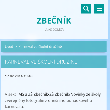
ZBEČNÍK
...NÁŠ DOMOV
Úvod
>
Karneval ve školní družině
KARNEVAL VE ŠKOLNÍ DRUŽINĚ
17.02.2014 19:48
V sekci
MŠ a ZŠ Zbečník/
ZŠ Zbečník/Novinky ze školy
zveřejněny fotografie z dnešního pohádkového
karnevalu.