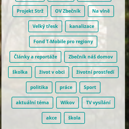
Projekt Strž
OV Zbečník
Na vlně
Velký třesk
kanalizace
Fond T-Mobile pro regiony
Články a reportáže
Zbečník náš domov
školka
život v obci
životní prostředí
politika
práce
Sport
aktuální téma
Wikov
TV vysílání
akce
škola