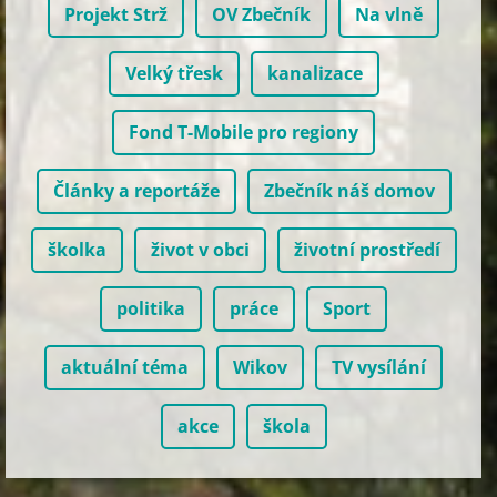
Projekt Strž
OV Zbečník
Na vlně
Velký třesk
kanalizace
Fond T-Mobile pro regiony
Články a reportáže
Zbečník náš domov
školka
život v obci
životní prostředí
politika
práce
Sport
aktuální téma
Wikov
TV vysílání
akce
škola