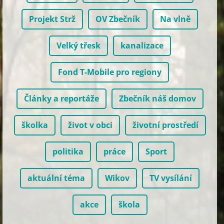
Projekt Strž
OV Zbečník
Na vlně
Velký třesk
kanalizace
Fond T-Mobile pro regiony
Články a reportáže
Zbečník náš domov
školka
život v obci
životní prostředí
politika
práce
Sport
aktuální téma
Wikov
TV vysílání
akce
škola