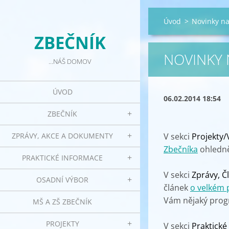
Úvod
>
Novinky n
ZBEČNÍK
NOVINKY
...NÁŠ DOMOV
ÚVOD
06.02.2014 18:54
ZBEČNÍK
ZPRÁVY, AKCE A DOKUMENTY
V sekci
Projekty/
Zbečníka
ohledně 
PRAKTICKÉ INFORMACE
V sekci
Zprávy, Č
OSADNÍ VÝBOR
článek
o velkém 
Vám nějaký progr
MŠ A ZŠ ZBEČNÍK
PROJEKTY
V sekci
Praktick