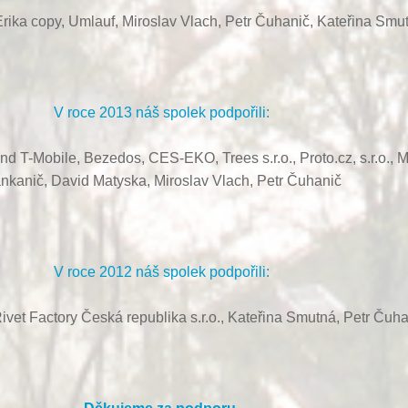
rika copy, Umlauf,
Miroslav Vlach,
Petr Čuhanič,
Kateřina Smu
V roce 2013 náš spolek podpořili:
ond T-Mobile, Bezedos, CES-EKO,
Trees s.r.o.,
Proto.cz, s.r.o.,
M
nkanič,
David Matyska,
Miroslav Vlach,
Petr Čuhanič
V roce 2012 náš spolek podpořili:
ivet Factory Česká republika s.r.o., Kateřina Smutná, Petr Čuha