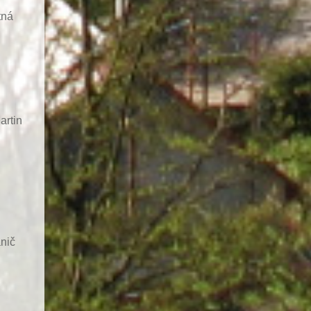
tná
artin
nič