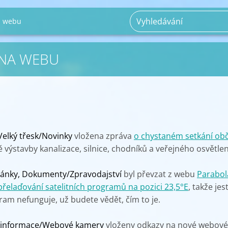
a webu
 NA WEBU
Velký třesk/Novinky
vložena zpráva
o chystaném setkání ob
výstavby kanalizace, silnice, chodníků a veřejného osvětlen
lánky, Dokumenty/Zpravodajství
byl převzat z webu
Parabol
přelaďování satelitních programů na pozici 23,5°E
, takže jest
am nefunguje, už budete vědět, čím to je.
é informace/Webové kamery
vloženy odkazy na nové webové