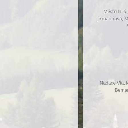
Město Hrono
Jirmannová, Ma
P
Nadace Via, M
Bernar