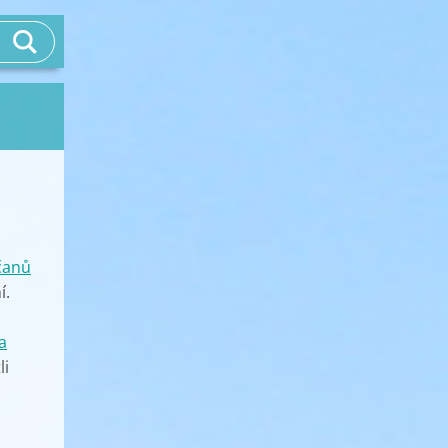
čanů
í.
a
li