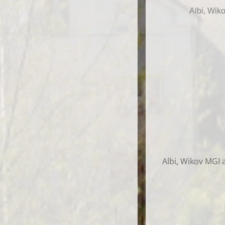
Albi, Wik
Albi
,
Wikov MGI a