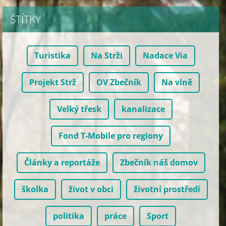
ŠTÍTKY
Turistika
Na Strži
Nadace Via
Projekt Strž
OV Zbečník
Na vlně
Velký třesk
kanalizace
Fond T-Mobile pro regiony
Články a reportáže
Zbečník náš domov
školka
život v obci
životní prostředí
politika
práce
Sport