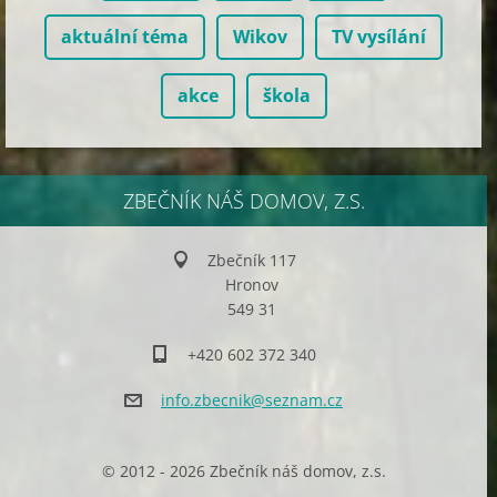
aktuální téma
Wikov
TV vysílání
akce
škola
ZBEČNÍK NÁŠ DOMOV, Z.S.
Zbečník 117
Hronov
549 31
+420 602 372 340
info.zbe
cnik@sez
nam.cz
© 2012 - 2026 Zbečník náš domov, z.s.