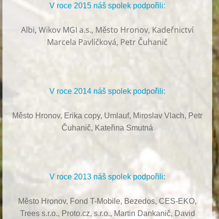
V roce 2015 náš spolek podpořili:
Albi
,
Wikov MGI a.s., Město Hronov, Kadeřnictví
Marcela Pavlíčková, Petr Čuhanič
V roce 2014 náš spolek podpořili:
Město Hronov, Erika copy, Umlauf,
Miroslav Vlach,
Petr
Čuhanič,
Kateřina Smutná
V roce 2013 náš spolek podpořili:
Město Hronov, Fond T-Mobile, Bezedos, CES-EKO,
Trees s.r.o.,
Proto.cz, s.r.o.,
Martin Dankanič,
David