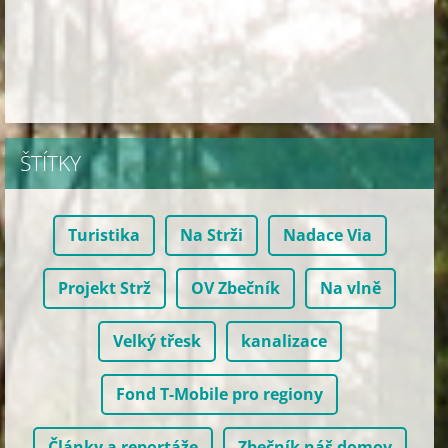
ŠTÍTKY
Turistika
Na Strži
Nadace Via
Projekt Strž
OV Zbečník
Na vlně
Velký třesk
kanalizace
Fond T-Mobile pro regiony
Články a reportáže
Zbečník náš domov