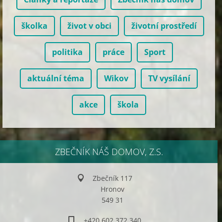
školka
život v obci
životní prostředí
politika
práce
Sport
aktuální téma
Wikov
TV vysílání
akce
škola
ZBEČNÍK NÁŠ DOMOV, Z.S.
Zbečník 117
Hronov
549 31
+420 602 372 340