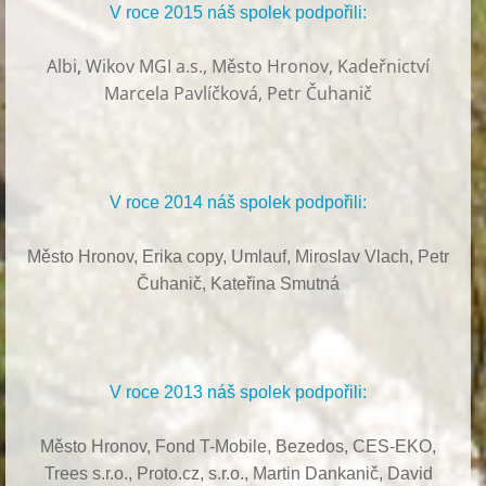
V roce 2015 náš spolek podpořili:
Albi
,
Wikov MGI a.s., Město Hronov, Kadeřnictví
Marcela Pavlíčková, Petr Čuhanič
V roce 2014 náš spolek podpořili:
Město Hronov, Erika copy, Umlauf,
Miroslav Vlach,
Petr
Čuhanič,
Kateřina Smutná
V roce 2013 náš spolek podpořili:
Město Hronov, Fond T-Mobile, Bezedos, CES-EKO,
Trees s.r.o.,
Proto.cz, s.r.o.,
Martin Dankanič,
David