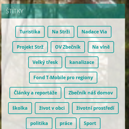
ŠTÍTKY
Turistika
Na Strži
Nadace Via
Projekt Strž
OV Zbečník
Na vlně
Velký třesk
kanalizace
Fond T-Mobile pro regiony
Články a reportáže
Zbečník náš domov
školka
život v obci
životní prostředí
politika
práce
Sport