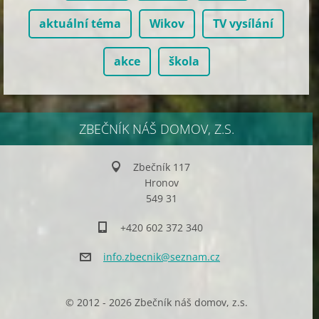
aktuální téma
Wikov
TV vysílání
akce
škola
ZBEČNÍK NÁŠ DOMOV, Z.S.
Zbečník 117
Hronov
549 31
+420 602 372 340
info.zbe
cnik@sez
nam.cz
© 2012 - 2026 Zbečník náš domov, z.s.