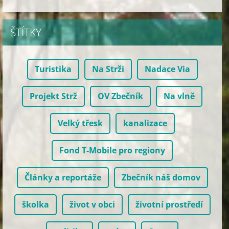
ŠTÍTKY
Turistika
Na Strži
Nadace Via
Projekt Strž
OV Zbečník
Na vlně
Velký třesk
kanalizace
Fond T-Mobile pro regiony
Články a reportáže
Zbečník náš domov
školka
život v obci
životní prostředí