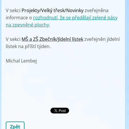
V sekci
Projekty/Velký třesk/Novinky
zveřejněna
informace o
rozhodnutí, že se předělají zelené pásy
na zpevněné plochy
.
V sekci
MŠ a ZŠ Zbečník/Jídelní lístek
zveřejněn jídelní
lístek na příští týden.
Michal Lembej
Zpět