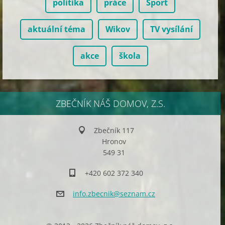
politika
práce
Sport
aktuální téma
Wikov
TV vysílání
akce
škola
ZBEČNÍK NÁŠ DOMOV, Z.S.
Zbečník 117
Hronov
549 31
+420 602 372 340
info.zbe
cnik@sez
nam.cz