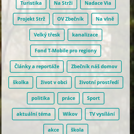
Turistika
Na Strži
Nadace Via
Projekt Strž
OV Zbečník
Na vlně
Velký třesk
kanalizace
Fond T-Mobile pro regiony
Články a reportáže
Zbečník náš domov
školka
život v obci
životní prostředí
politika
práce
Sport
aktuální téma
Wikov
TV vysílání
akce
škola