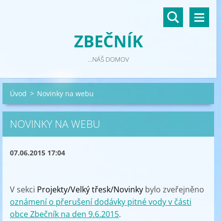
ZBEČNÍK
...NÁŠ DOMOV
Úvod
>
Novinky na webu
NOVINKY NA WEBU
07.06.2015 17:04
V sekci
Projekty/Velký třesk/Novinky
bylo zveřejněno
oznámení o přerušení dodávky pitné vody v části
obce Zbečník na den 9.6.2015
.