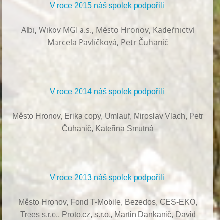
V roce 2015 náš spolek podpořili:
Albi
,
Wikov MGI a.s., Město Hronov, Kadeřnictví
Marcela Pavlíčková, Petr Čuhanič
V roce 2014 náš spolek podpořili:
Město Hronov, Erika copy, Umlauf,
Miroslav Vlach,
Petr
Čuhanič,
Kateřina Smutná
V roce 2013 náš spolek podpořili:
Město Hronov, Fond T-Mobile, Bezedos, CES-EKO,
Trees s.r.o.,
Proto.cz, s.r.o.,
Martin Dankanič,
David