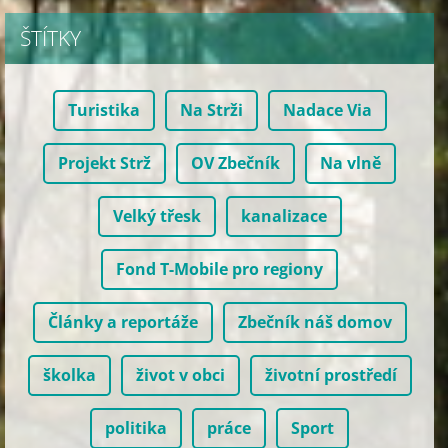
ŠTÍTKY
Turistika
Na Strži
Nadace Via
Projekt Strž
OV Zbečník
Na vlně
Velký třesk
kanalizace
Fond T-Mobile pro regiony
Články a reportáže
Zbečník náš domov
školka
život v obci
životní prostředí
politika
práce
Sport