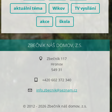
aktuální téma
Wikov
TV vysílání
akce
škola
ZBEČNÍK NÁŠ DOMOV, Z.S.
Zbečník 117
Hronov
549 31
+420 602 372 340
info.zbe
cnik@sez
nam.cz
© 2012 - 2026 Zbečník náš domov, z.s.