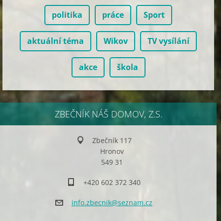
politika
práce
Sport
aktuální téma
Wikov
TV vysílání
akce
škola
ZBEČNÍK NÁŠ DOMOV, Z.S.
Zbečník 117
Hronov
549 31
+420 602 372 340
info.zbe
cnik@sez
nam.cz