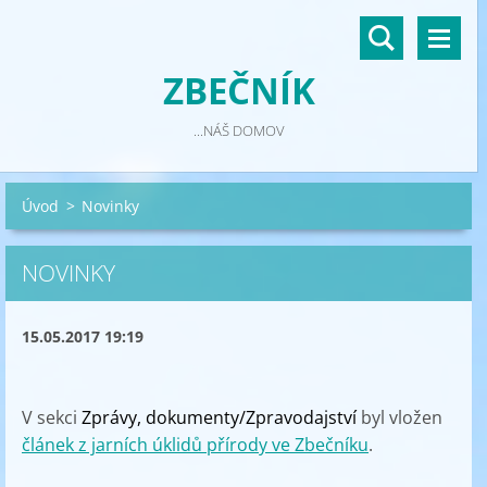
ZBEČNÍK
...NÁŠ DOMOV
Úvod
>
Novinky
NOVINKY
15.05.2017 19:19
V sekci
Zprávy, dokumenty
/
Zpravodajství
byl vložen
článek z jarních úklidů přírody ve Zbečníku
.