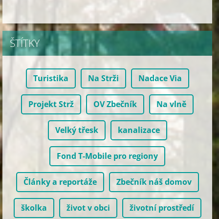
ŠTÍTKY
Turistika
Na Strži
Nadace Via
Projekt Strž
OV Zbečník
Na vlně
Velký třesk
kanalizace
Fond T-Mobile pro regiony
Články a reportáže
Zbečník náš domov
školka
život v obci
životní prostředí