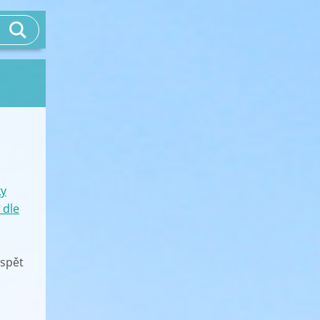
ky
 dle
ispět