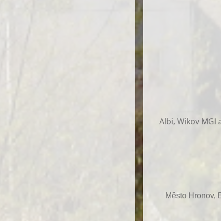
Albi
,
Wikov MGI a
Město Hronov, E