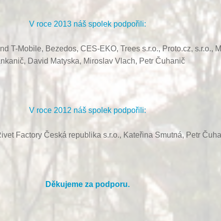
V roce 2013 náš spolek podpořili:
ond T-Mobile, Bezedos, CES-EKO,
Trees s.r.o.,
Proto.cz, s.r.o.,
M
nkanič,
David Matyska,
Miroslav Vlach,
Petr Čuhanič
V roce 2012 náš spolek podpořili:
ivet Factory Česká republika s.r.o., Kateřina Smutná, Petr Čuha
Děkujeme za podporu.