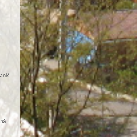
hanič
tná