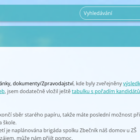
lánky, dokumenty/
Zpravodajství
, kde byly zveřejněny
výsled
eb
, jsem dodatečně vložil ještě
tabulku s pořadím kandidátů
.
končí sběr starého papíru, takže máte poslední možnost př
a škole.
řetí je naplánována brigáda spolku Zbečník náš domov u ZŠ
 zájem, může nám přijít pomoc.