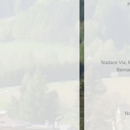
P
Nadace Via, M
Bernar
Na