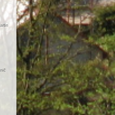
artin
nič