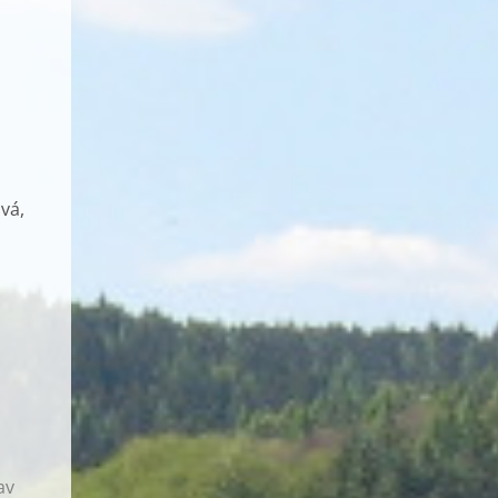
vá,
av