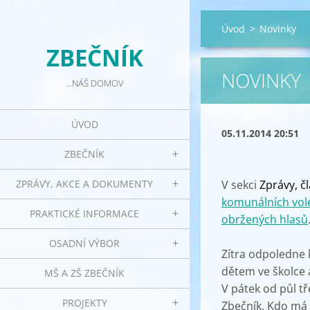
Úvod
>
Novinky
ZBEČNÍK
NOVINKY
...NÁŠ DOMOV
ÚVOD
05.11.2014 20:51
ZBEČNÍK
ZPRÁVY, AKCE A DOKUMENTY
V sekci
Zprávy, č
komunálních vol
PRAKTICKÉ INFORMACE
obržených hlasů
OSADNÍ VÝBOR
Zítra odpoledne 
dětem ve školce 
MŠ A ZŠ ZBEČNÍK
V pátek od půl t
PROJEKTY
Zbečník. Kdo má