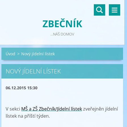
ZBEČNÍK
...NÁŠ DOMOV
Úvod
>
Nový jídelní lístek
NOVÝ JÍDELNÍ LÍSTEK
06.12.2015 15:30
V sekci
MŠ a ZŠ Zbečník/Jídelní lístek
zveřejněn jídelní
lístek na příští týden.