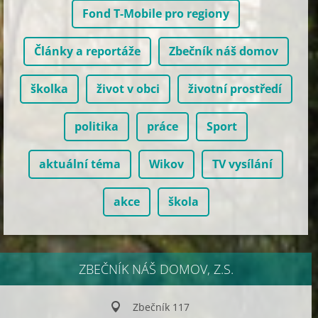
Fond T-Mobile pro regiony
Články a reportáže
Zbečník náš domov
školka
život v obci
životní prostředí
politika
práce
Sport
aktuální téma
Wikov
TV vysílání
akce
škola
ZBEČNÍK NÁŠ DOMOV, Z.S.
Zbečník 117