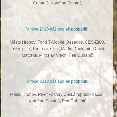
Čuhanič,
Kateřina Smutná
V roce 2013 náš spolek podpořili:
Město Hronov, Fond T-Mobile, Bezedos, CES-EKO,
Trees s.r.o.,
Proto.cz, s.r.o.,
Martin Dankanič,
David
Matyska,
Miroslav Vlach,
Petr Čuhanič
V roce 2012 náš spolek podpořili:
Město Hronov, Rivet Factory Česká republika s.r.o.,
Kateřina Smutná, Petr Čuhanič