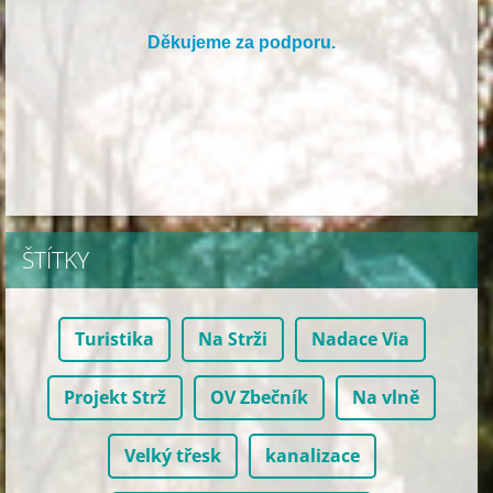
Děkujeme za podporu.
ŠTÍTKY
Turistika
Na Strži
Nadace Via
Projekt Strž
OV Zbečník
Na vlně
Velký třesk
kanalizace