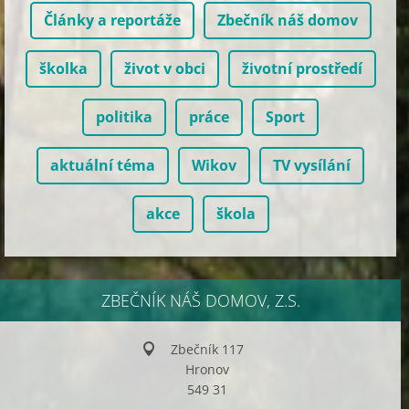
Články a reportáže
Zbečník náš domov
školka
život v obci
životní prostředí
politika
práce
Sport
aktuální téma
Wikov
TV vysílání
akce
škola
ZBEČNÍK NÁŠ DOMOV, Z.S.
Zbečník 117
Hronov
549 31