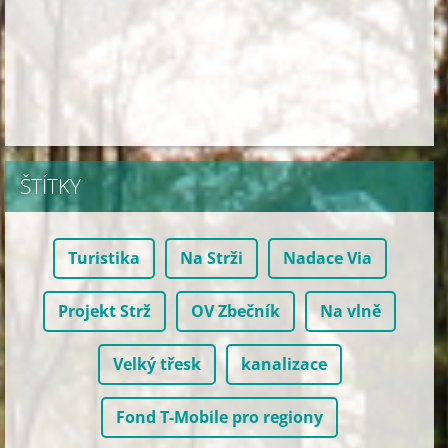
ŠTÍTKY
Turistika
Na Strži
Nadace Via
Projekt Strž
OV Zbečník
Na vlně
Velký třesk
kanalizace
Fond T-Mobile pro regiony