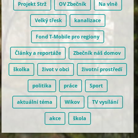
Projekt Strž
OV Zbečník
Na vlně
Velký třesk
kanalizace
Fond T-Mobile pro regiony
Články a reportáže
Zbečník náš domov
školka
život v obci
životní prostředí
politika
práce
Sport
aktuální téma
Wikov
TV vysílání
akce
škola