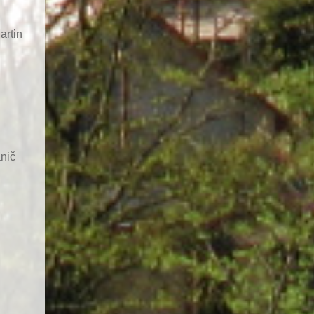
artin
nič