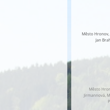
Město Hronov, G
Jan Bra
Město Hrono
Jirmannová, Ma
P