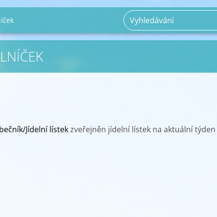
níček
ELNÍČEK
ečník/Jídelní lístek
zveřejněn jídelní lístek na aktuální týden