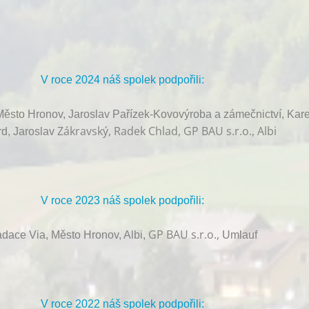
V roce 2024 náš spolek podpořili:
ěsto Hronov, Jaroslav Pařízek-Kovovýroba a zámečnictví, Kare
Zákravský, Radek Chlad, GP BAU s.r.o., Albi
d, Jaroslav
V roce 2023 náš spolek podpořili:
GP BAU s.r.o.,
dace Via, Město Hronov, Albi,
Umlauf
V roce 2022 náš spolek podpořili: