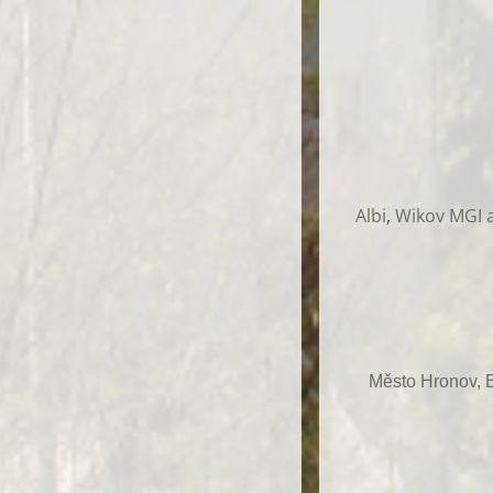
Albi
,
Wikov MGI a
Město Hronov, E