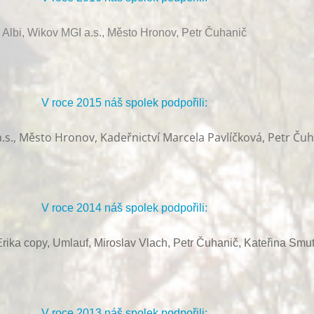
Albi, Wikov MGI a.s., Město Hronov, Petr Čuhanič
V roce 2015 náš spolek podpořili:
.s., Město Hronov, Kadeřnictví Marcela Pavlíčková, Petr Ču
V roce 2014 náš spolek podpořili:
rika copy, Umlauf,
Miroslav Vlach,
Petr Čuhanič,
Kateřina Smu
V roce 2013 náš spolek podpořili: