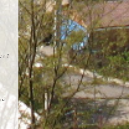
hanič
tná