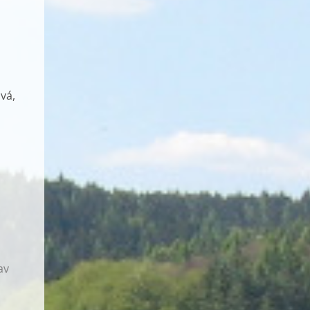
vá,
av