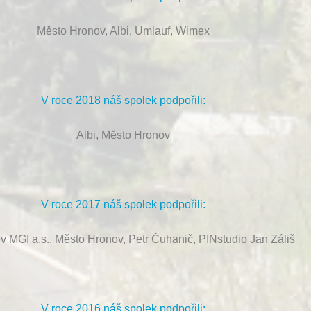
Město Hronov, Albi, Umlauf, Wimex
V roce 2018 náš spolek podpořili:
Albi, Město Hronov
V roce 2017 náš spolek podpořili:
ov MGI a.s., Město Hronov, Petr Čuhanič, PINstudio Jan Záliš
V roce 2016 náš spolek podpořili: