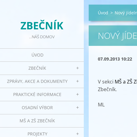
Úvod
>
Nový jídel
ZBEČNÍK
NOVÝ JÍD
...NÁŠ DOMOV
ÚVOD
07.09.2013 10:22
ZBEČNÍK
ZPRÁVY, AKCE A DOKUMENTY
V sekci
MŠ a ZŠ Zb
Zbečník.
PRAKTICKÉ INFORMACE
ML
OSADNÍ VÝBOR
MŠ A ZŠ ZBEČNÍK
PROJEKTY