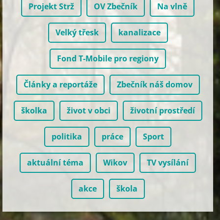
Projekt Strž
OV Zbečník
Na vlně
Velký třesk
kanalizace
Fond T-Mobile pro regiony
Články a reportáže
Zbečník náš domov
školka
život v obci
životní prostředí
politika
práce
Sport
aktuální téma
Wikov
TV vysílání
akce
škola