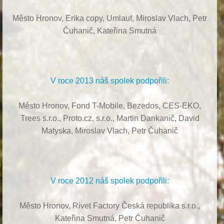
Město Hronov, Erika copy, Umlauf,
Miroslav Vlach,
Petr
Čuhanič,
Kateřina Smutná
V roce 2013 náš spolek podpořili:
Město Hronov, Fond T-Mobile, Bezedos, CES-EKO,
Trees s.r.o.,
Proto.cz, s.r.o.,
Martin Dankanič,
David
Matyska,
Miroslav Vlach,
Petr Čuhanič
V roce 2012 náš spolek podpořili:
Město Hronov, Rivet Factory Česká republika s.r.o.,
Kateřina Smutná, Petr Čuhanič