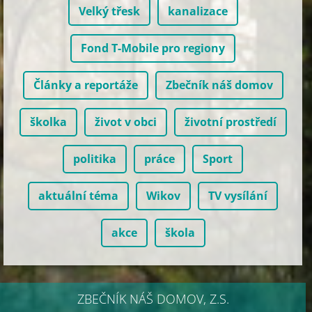
Velký třesk
kanalizace
Fond T-Mobile pro regiony
Články a reportáže
Zbečník náš domov
školka
život v obci
životní prostředí
politika
práce
Sport
aktuální téma
Wikov
TV vysílání
akce
škola
ZBEČNÍK NÁŠ DOMOV, Z.S.