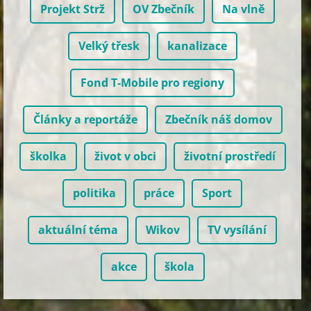
Projekt Strž
OV Zbečník
Na vlně
Velký třesk
kanalizace
Fond T-Mobile pro regiony
Články a reportáže
Zbečník náš domov
školka
život v obci
životní prostředí
politika
práce
Sport
aktuální téma
Wikov
TV vysílání
akce
škola