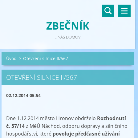
ZBEČNÍK
...NÁŠ DOMOV
Úvod
>
Otevření silnice II/567
OTEVŘENÍ SILNICE II/567
02.12.2014 05:54
Dne 1.12.2014 město Hronov obdrželo
Rozhodnutí
č. 57/14
z MěÚ Náchod, odboru dopravy a silničního
hospodářství, které
povoluje předčasné užívání