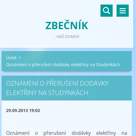
ZBEČNÍK
...NÁŠ DOMOV
Úvod
>
Oznámení o přerušení dodávky elektřiny na Studýnkách
OZNÁMENÍ O PŘERUŠENÍ DODÁVKY
ELEKTŘINY NA STUDÝNKÁCH
29.09.2013 19:02
Oznámení o přerušení dodávky elektřiny na