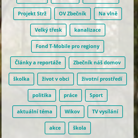
Projekt Strž
OV Zbečník
Na vlně
Velký třesk
kanalizace
Fond T-Mobile pro regiony
Články a reportáže
Zbečník náš domov
školka
život v obci
životní prostředí
politika
práce
Sport
aktuální téma
Wikov
TV vysílání
akce
škola