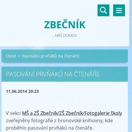
ZBEČNÍK
...NÁŠ DOMOV
Úvod
>
Pasování prvňáků na čtenáře
PASOVÁNÍ PRVŇÁKŮ NA ČTENÁŘE
11.06.2014 20:23
V sekci
MŠ a ZŠ Zbečník/ZŠ Zbečník/Fotogalerie školy
zveřejněny fotografie z hronovské knihovny, kde
proběhlo pasování prvňáků na čtenáře.