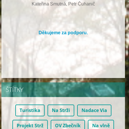
Kateřina Smutná, Petr Čuhanič
Děkujeme za podporu.
ŠTÍTKY
Turistika
Na Strži
Nadace Via
Projekt Strž
OV Zbečník
Na vlně