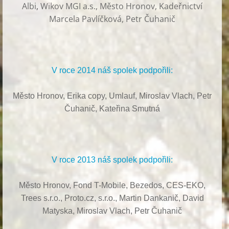
Albi
,
Wikov MGI a.s., Město Hronov, Kadeřnictví
Marcela Pavlíčková, Petr Čuhanič
V roce 2014 náš spolek podpořili:
Město Hronov, Erika copy, Umlauf,
Miroslav Vlach,
Petr
Čuhanič,
Kateřina Smutná
V roce 2013 náš spolek podpořili:
Město Hronov, Fond T-Mobile, Bezedos, CES-EKO,
Trees s.r.o.,
Proto.cz, s.r.o.,
Martin Dankanič,
David
Matyska,
Miroslav Vlach,
Petr Čuhanič