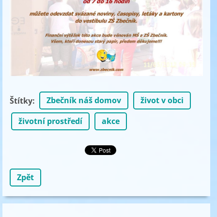
Zbečník náš domov
život v obci
Štítky
:
životní prostředí
akce
Zpět