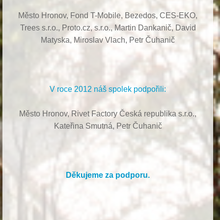
Město Hronov, Fond T-Mobile, Bezedos, CES-EKO,
Trees s.r.o.,
Proto.cz, s.r.o.,
Martin Dankanič,
David
Matyska,
Miroslav Vlach,
Petr Čuhanič
V roce 2012 náš spolek podpořili:
Město Hronov, Rivet Factory Česká republika s.r.o.,
Kateřina Smutná, Petr Čuhanič
Děkujeme za podporu.