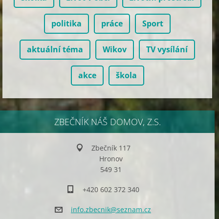
politika
práce
Sport
aktuální téma
Wikov
TV vysílání
akce
škola
ZBEČNÍK NÁŠ DOMOV, Z.S.
Zbečník 117
Hronov
549 31
+420 602 372 340
info.zbe
cnik@sez
nam.cz