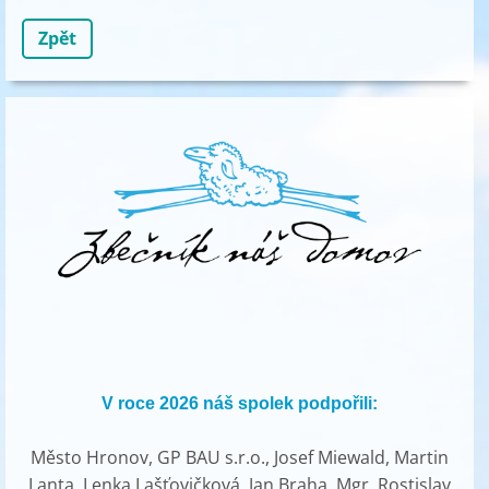
Zpět
V roce 2026 náš spolek podpořili:
Město Hronov, GP BAU s.r.o., Josef Miewald, Martin
Lanta, Lenka Lašťovičková, Jan Braha, Mgr. Rostislav