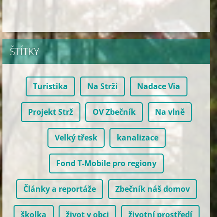
ŠTÍTKY
Turistika
Na Strži
Nadace Via
Projekt Strž
OV Zbečník
Na vlně
Velký třesk
kanalizace
Fond T-Mobile pro regiony
Články a reportáže
Zbečník náš domov
školka
život v obci
životní prostředí