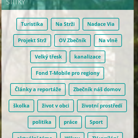
ŠTÍTKY
Turistika
Na Strži
Nadace Via
Projekt Strž
OV Zbečník
Na vlně
Velký třesk
kanalizace
Fond T-Mobile pro regiony
Články a reportáže
Zbečník náš domov
školka
život v obci
životní prostředí
politika
práce
Sport