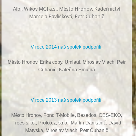
Albi
,
Wikov MGI a.s., Město Hronov, Kadeřnictví
Marcela Pavlíčková, Petr Čuhanič
V roce 2014 náš spolek podpořili:
Město Hronov, Erika copy, Umlauf,
Miroslav Vlach,
Petr
Čuhanič,
Kateřina Smutná
V roce 2013 náš spolek podpořili:
Město Hronov, Fond T-Mobile, Bezedos, CES-EKO,
Trees s.r.o.,
Proto.cz, s.r.o.,
Martin Dankanič,
David
Matyska,
Miroslav Vlach,
Petr Čuhanič