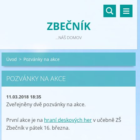
ZBEČNÍK
...NÁŠ DOMOV
Úvod
>
Pozvánky na akce
POZVÁNKY NA AKCE
11.03.2018 18:35
Zveřejněny dvě pozvánky na akce.
První akce je na
hraní deskových her
v učebně ZŠ
Zbečník v pátek 16. března.