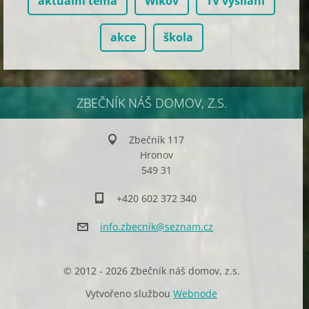
aktuální téma
Wikov
TV vysílání
akce
škola
ZBEČNÍK NÁŠ DOMOV, Z.S.
Zbečník 117
Hronov
549 31
+420 602 372 340
info.zbe
cnik@sez
nam.cz
© 2012 - 2026 Zbečník náš domov, z.s.
Vytvořeno službou
Webnode