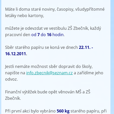
Máte li doma staré noviny, časopisy, všudypřítomné
letáky nebo kartony,
můžete je odevzdat ve vestibulu ZŠ Zbečník, každý
pracovní den
od
7
do
16
hodin
.
Sběr starého papíru se koná ve dnech
22.11.
-
1
6.12.2011
.
Jestli nemáte možnost sběr dopravit do školy,
napište na
info.zbecnik@seznam.cz
a zařídíme jeho
odvoz.
Finanční výtěžek bude opět věnován MŠ a ZŠ
Zbečník.
Při první akci bylo vybráno
560 kg
starého papíru, při