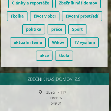
Články a reportáže
Zbečník náš domov
školka
život v obci
životní prostředí
politika
práce
Sport
aktuální téma
Wikov
TV vysílání
akce
škola
ZBEČNÍK NÁŠ DOMOV, Z.S.
Zbečník 117
Hronov
549 31