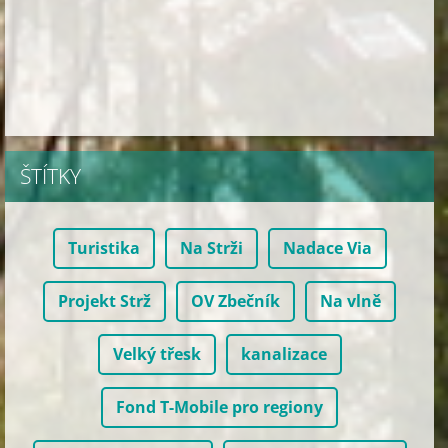
ŠTÍTKY
Turistika
Na Strži
Nadace Via
Projekt Strž
OV Zbečník
Na vlně
Velký třesk
kanalizace
Fond T-Mobile pro regiony