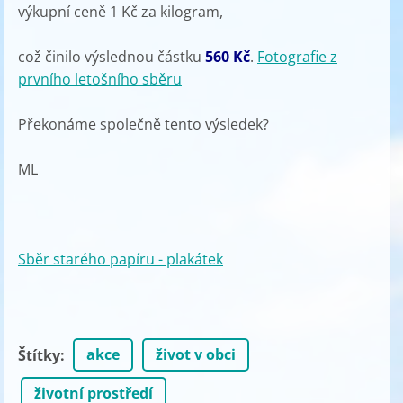
výkupní ceně 1 Kč za kilogram,
což činilo výslednou částku
560 Kč
.
Fotografie z
prvního letošního sběru
Překonáme společně tento výsledek?
ML
Sběr starého papíru - plakátek
akce
život v obci
Štítky
:
životní prostředí