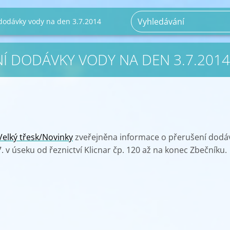
dodávky vody na den 3.7.2014
Í DODÁVKY VODY NA DEN 3.7.2014
Velký třesk/Novinky
zveřejněna informace o přerušení dodá
7. v úseku od řeznictví Klicnar čp. 120 až na konec Zbečníku.