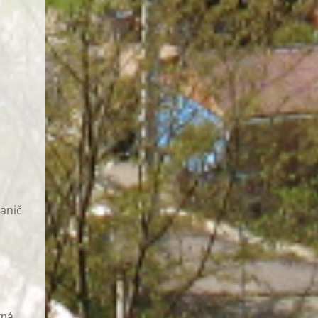
hanič
tná