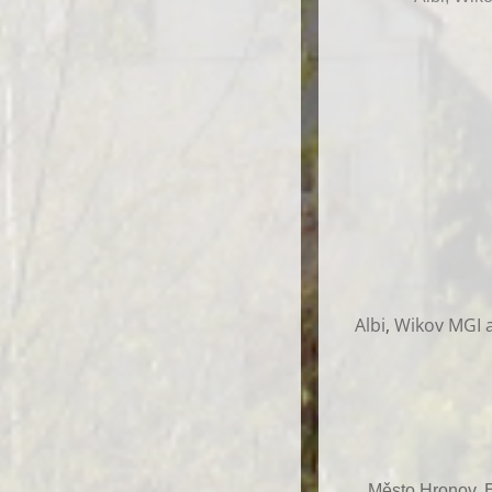
Albi
,
Wikov MGI a
Město Hronov, E