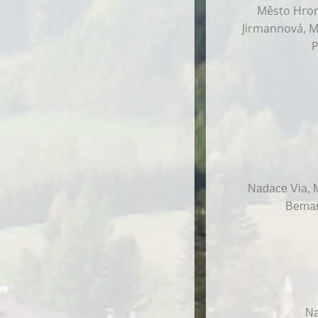
Město Hrono
Jirmannová, Ma
P
Nadace Via, M
Bernar
Na