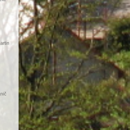
artin
nič