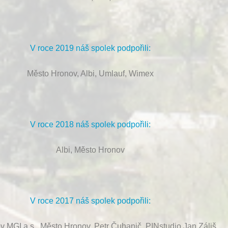
V roce 2019 náš spolek podpořili:
Město Hronov, Albi, Umlauf, Wimex
V roce 2018 náš spolek podpořili:
Albi, Město Hronov
V roce 2017 náš spolek podpořili:
ov MGI a.s., Město Hronov, Petr Čuhanič, PINstudio Jan Záliš