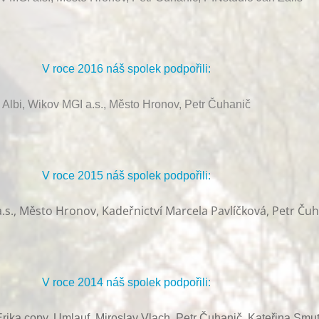
V roce 2016 náš spolek podpořili:
Albi, Wikov MGI a.s., Město Hronov, Petr Čuhanič
V roce 2015 náš spolek podpořili:
.s., Město Hronov, Kadeřnictví Marcela Pavlíčková, Petr Ču
V roce 2014 náš spolek podpořili:
rika copy, Umlauf,
Miroslav Vlach,
Petr Čuhanič,
Kateřina Smu