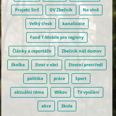
Projekt Strž
OV Zbečník
Na vlně
Velký třesk
kanalizace
Fond T-Mobile pro regiony
Články a reportáže
Zbečník náš domov
školka
život v obci
životní prostředí
politika
práce
Sport
aktuální téma
Wikov
TV vysílání
akce
škola