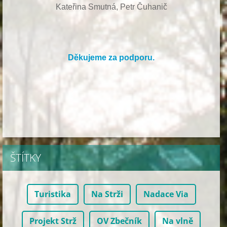
Kateřina Smutná, Petr Čuhanič
Děkujeme za podporu.
ŠTÍTKY
Turistika
Na Strži
Nadace Via
Projekt Strž
OV Zbečník
Na vlně