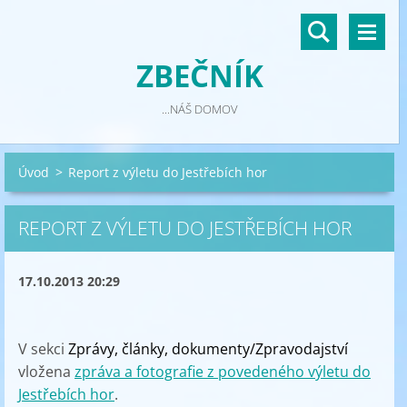
ZBEČNÍK
...NÁŠ DOMOV
Úvod
>
Report z výletu do Jestřebích hor
REPORT Z VÝLETU DO JESTŘEBÍCH HOR
17.10.2013 20:29
V sekci
Zprávy, články, dokumenty/Zpravodajství
vložena
zpráva a fotografie z povedeného výletu do
Jestřebích hor
.