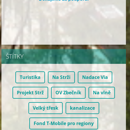
ŠTÍTKY
Turistika
Na Strži
Nadace Via
Projekt Strž
OV Zbečník
Na vlně
Velký třesk
kanalizace
Fond T-Mobile pro regiony