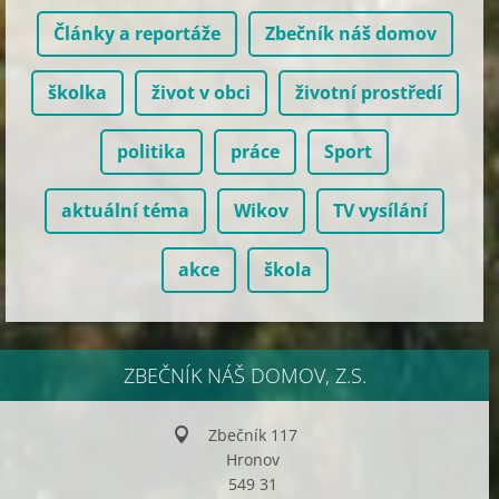
Články a reportáže
Zbečník náš domov
školka
život v obci
životní prostředí
politika
práce
Sport
aktuální téma
Wikov
TV vysílání
akce
škola
ZBEČNÍK NÁŠ DOMOV, Z.S.
Zbečník 117
Hronov
549 31