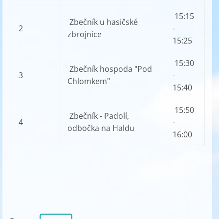
15:15
Zbečník u hasičské
2
-
zbrojnice
15:25
15:30
Zbečník hospoda "Pod
3
-
Chlomkem"
15:40
15:50
Zbečník - Padolí,
4
-
odbočka na Haldu
16:00