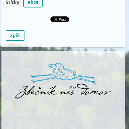
akce
Štítky
:
Zpět