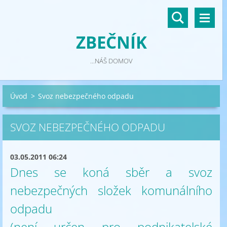
ZBEČNÍK
...NÁŠ DOMOV
Úvod
>
Svoz nebezpečného odpadu
SVOZ NEBEZPEČNÉHO ODPADU
03.05.2011 06:24
Dnes se koná sběr a svoz
nebezpečných složek komunálního
odpadu
(není určen pro podnikatelské