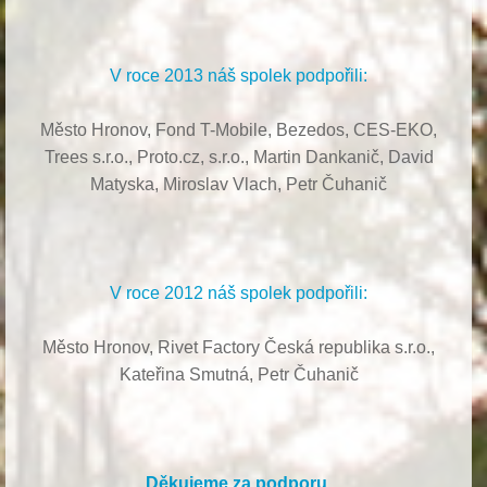
V roce 2013 náš spolek podpořili:
Město Hronov, Fond T-Mobile, Bezedos, CES-EKO,
Trees s.r.o.,
Proto.cz, s.r.o.,
Martin Dankanič,
David
Matyska,
Miroslav Vlach,
Petr Čuhanič
V roce 2012 náš spolek podpořili:
Město Hronov, Rivet Factory Česká republika s.r.o.,
Kateřina Smutná, Petr Čuhanič
Děkujeme za podporu.