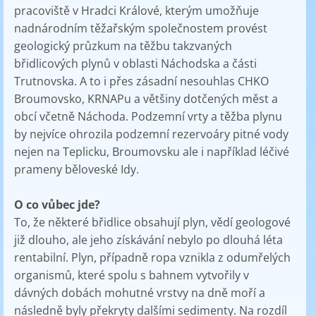
pracoviště v Hradci Králové, kterým umožňuje
nadnárodním těžařským společnostem provést
geologický průzkum na těžbu takzvaných
břidlicových plynů v oblasti Náchodska a části
Trutnovska. A to i přes zásadní nesouhlas CHKO
Broumovsko, KRNAPu a většiny dotčených měst a
obcí včetně Náchoda. Podzemní vrty a těžba plynu
by nejvíce ohrozila podzemní rezervoáry pitné vody
nejen na Teplicku, Broumovsku ale i například léčivé
prameny běloveské Idy.
O co vůbec jde?
To, že některé břidlice obsahují plyn, vědí geologové
již dlouho, ale jeho získávání nebylo po dlouhá léta
rentabilní. Plyn, případně ropa vznikla z odumřelých
organismů, které spolu s bahnem vytvořily v
dávných dobách mohutné vrstvy na dně moří a
následně byly překryty dalšími sedimenty. Na rozdíl