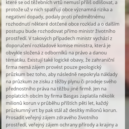
které se od těžebních vrtů nemusí příliš odlišovat, a
protože už v nich spatřují obce významná rizika a
negativní dopady, podaly proti předmětnému
rozhodnutí některé dotčené obce rozklad a o dalším
postupu bude rozhodovat přímo ministr životního
prostředí. V takových případech ministr vychází z
doporučení rozkladové komise ministra, která je
obvykle složená z odborníků na právo a danou
tématiku. Existují také logické obavy, že zahraniční
firma nemá zájem provést pouze geologický
průzkum bez toho, aby následně nepokryla náklady
na průzkum ze zisku z těžby plynu či prodeje svého
přednostního práva na těžbu jiné firmě. Jen na
poplatcích obcím by firma Basgas zaplatila několik
milionů korun v průběhu příštích pěti let, každý
průzkumný vrt by pak stál až desítky milionů korun.
Prosadit veřejný zájem zdravého životního
prostředí, veřejný zájem ochrany přírody a krajiny a