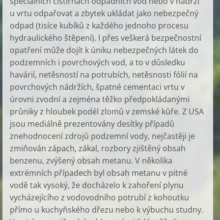
speciálních čistírnách odpadních vod nebo v nádrži
u vrtu odpařovat a zbytek ukládat jako nebezpečný
odpad (tisíce kubíků z každého jednoho procesu
hydraulického štěpení). I přes veškerá bezpečnostní
opatření může dojít k úniku nebezpečných látek do
podzemních i povrchových vod, a to v důsledku
havárií, netěsností na potrubích, netěsnosti fólií na
povrchových nádržích, špatné cementaci vrtu v
úrovni zvodní a zejména těžko předpokládanými
průniky z hloubek podél zlomů v zemské kůře. Z USA
jsou mediálně prezentovány desítky případů
znehodnocení zdrojů podzemní vody, nejčastěji je
zmiňován zápach, zákal, rozbory zjištěný obsah
benzenu, zvýšený obsah metanu. V několika
extrémních případech byl obsah metanu v pitné
vodě tak vysoký, že docházelo k zahoření plynu
vycházejícího z vodovodního potrubí z kohoutku
přímo u kuchyňského dřezu nebo k výbuchu studny.