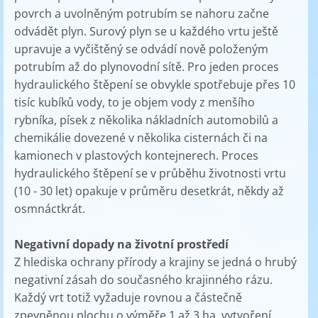
povrch a uvolněným potrubím se nahoru začne
odvádět plyn. Surový plyn se u každého vrtu ještě
upravuje a vyčištěný se odvádí nově položeným
potrubím až do plynovodní sítě. Pro jeden proces
hydraulického štěpení se obvykle spotřebuje přes 10
tisíc kubíků vody, to je objem vody z menšího
rybníka, písek z několika nákladních automobilů a
chemikálie dovezené v několika cisternách či na
kamionech v plastových kontejnerech. Proces
hydraulického štěpení se v průběhu životnosti vrtu
(10 - 30 let) opakuje v průměru desetkrát, někdy až
osmnáctkrát.
Negativní dopady na životní prostředí
Z hlediska ochrany přírody a krajiny se jedná o hrubý
negativní zásah do současného krajinného rázu.
Každý vrt totiž vyžaduje rovnou a částečně
zpevněnou plochu o výměře 1 až 3 ha, vytvoření