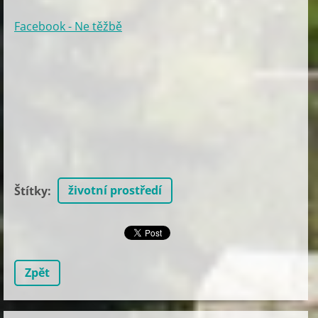
Facebook - Ne těžbě
životní prostředí
Štítky
:
Zpět