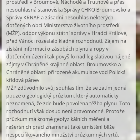
prostředí v Broumově, Náchodě a Trutnově a přes
nesouhlasná stanoviska Správy CHKO Broumovsko a
Správy KRNAP a zásadní nesouhlas některých
dotčených obcí Ministerstvo životního prostředí
(MŽP), odbor výkonu státní správy v Hradci Králové,
před Vánoci rozeslalo kladné rozhodnutí. Zájem na
získání informací o zásobách plynu a ropy v
dotčeném území tak povýšilo nad legislativou hájené
zájmy v Chráněné krajinné oblasti Broumovsko a
Chráněné oblasti přirozené akumulace vod Polická
křídová pánev.
MŽP zdůvodnilo svůj souhlas tím, že se zatím jedná
pouze o geologický průzkum, který automaticky
neznamená, že zde bude povolena těžba plynu. Toto
rozhodnutí však dosud není pravomocné. Protože
průzkum má kromě geofyzikálních měření a
rešeršních prací znamenat také umístění blíže
nespecifikovaného množství průzkumných vrtů,