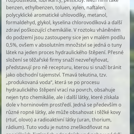
rozpouštědla, lubrikanty, pesticidy. Mezi nimi také
benzen, ethylbenzen, toluen, xylen, naftalen,
polycyklické aromatické uhlovodíky, metanol,
formaldehyd, glykol, kyselina chlorovodíková a další
zdraví poškozující chemikálie. V roztoku vháněném
do podzemí jsou zastoupeny sice jen v malém podílu
0,5%, ovšem v absolutním množství se jedná o tuny
látek na jeden proces hydraulického štěpení. Přesné
složení se těžařské firmy snaží nezveřejňovat,
představují pro ně recepturu, kterou si snaží bránit
jako obchodní tajemství. Tmavá tekutina, tzv.
„produkovaná voda“, která se po procesu
hydraulického štěpení vrací na povrch, obsahuje
nejen tyto chemikálie, ale i další látky, které získala
dole v horninovém prostředí. Jedná se především o
různé ropné látky, ale může obsahovat i těžké kovy
(rtuť, olovo) a radioaktivní látky (uran, thorium,
rádium). Tuto vodu je nutno zneškodňovat na