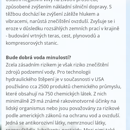
způsobené zvýšením nákladní silniční dopravy. S
těžbou dochází ke zvýšení zátěže hlukem a
vibracemi, narůstá znečištění ovzduší. Zvyšuje se i
eroze v důsledku rozsáhlých zemních prací v krajině
- budování vrtných teras, cest, plynovodů a
kompresorových stanic.
Bude dobrá voda minulostí?
Zcela zásadním rizikem je však riziko znečištění
zdrojů podzemní vody. Pro technologii
hydraulického štěpení je v současnosti v USA
používáno cca 2500 produktů chemického průmyslu,
které obsahují na 750 chemických látek. Z nich
minimálně 29 má známé rakovinotvorné účinky na
lidský organismus nebo jsou považovány za rizikové
podle amerických zákonů na ochranu vod a ovzduší.
Jedná se antikorozivní látky, nemrznoucí látky,