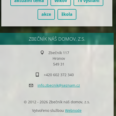
aktuální téma
Wikov
TV vysílání
akce
škola
ZBEČNÍK NÁŠ DOMOV, Z.S.
Zbečník 117
Hronov
549 31
+420 602 372 340
info.zbe
cnik@sez
nam.cz
© 2012 - 2026 Zbečník náš domov, z.s.
Vytvořeno službou
Webnode