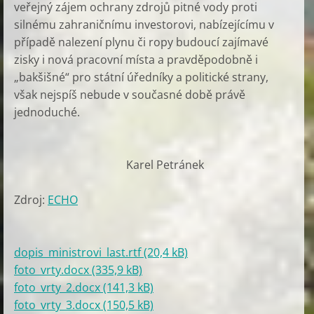
veřejný zájem ochrany zdrojů pitné vody proti
silnému zahraničnímu investorovi, nabízejícímu v
případě nalezení plynu či ropy budoucí zajímavé
zisky i nová pracovní místa a pravděpodobně i
„bakšišné“ pro státní úředníky a politické strany,
však nejspíš nebude v současné době právě
jednoduché.
Karel Petránek
Zdroj:
ECHO
dopis_ministrovi_last.rtf (20,4 kB)
foto_vrty.docx (335,9 kB)
foto_vrty_2.docx (141,3 kB)
foto_vrty_3.docx (150,5 kB)