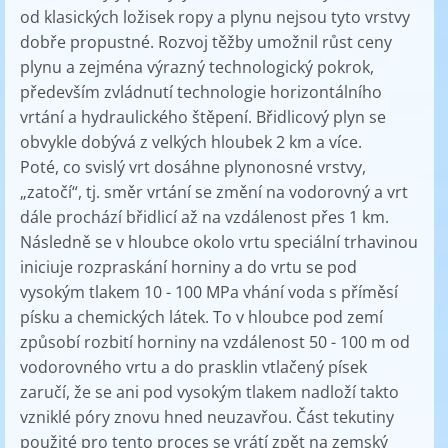
od klasických ložisek ropy a plynu nejsou tyto vrstvy
dobře propustné. Rozvoj těžby umožnil růst ceny
plynu a zejména výrazný technologický pokrok,
především zvládnutí technologie horizontálního
vrtání a hydraulického štěpení. Břidlicový plyn se
obvykle dobývá z velkých hloubek 2 km a více.
Poté, co svislý vrt dosáhne plynonosné vrstvy,
„zatočí“, tj. směr vrtání se změní na vodorovný a vrt
dále prochází břidlicí až na vzdálenost přes 1 km.
Následně se v hloubce okolo vrtu speciální trhavinou
iniciuje rozpraskání horniny a do vrtu se pod
vysokým tlakem 10 - 100 MPa vhání voda s příměsí
písku a chemických látek. To v hloubce pod zemí
způsobí rozbití horniny na vzdálenost 50 - 100 m od
vodorovného vrtu a do prasklin vtlačený písek
zaručí, že se ani pod vysokým tlakem nadloží takto
vzniklé póry znovu hned neuzavřou. Část tekutiny
použité pro tento proces se vrátí zpět na zemský