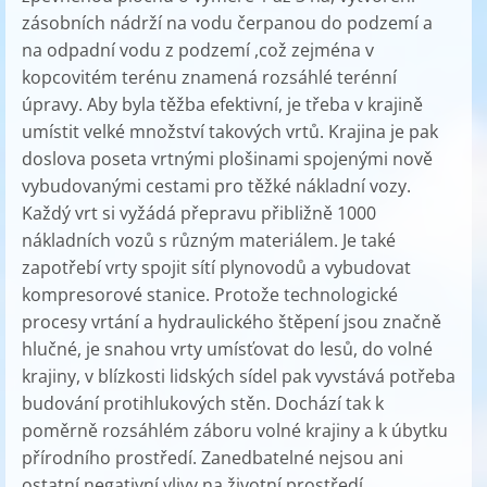
zásobních nádrží na vodu čerpanou do podzemí a
na odpadní vodu z podzemí ,což zejména v
kopcovitém terénu znamená rozsáhlé terénní
úpravy. Aby byla těžba efektivní, je třeba v krajině
umístit velké množství takových vrtů. Krajina je pak
doslova poseta vrtnými plošinami spojenými nově
vybudovanými cestami pro těžké nákladní vozy.
Každý vrt si vyžádá přepravu přibližně 1000
nákladních vozů s různým materiálem. Je také
zapotřebí vrty spojit sítí plynovodů a vybudovat
kompresorové stanice. Protože technologické
procesy vrtání a hydraulického štěpení jsou značně
hlučné, je snahou vrty umísťovat do lesů, do volné
krajiny, v blízkosti lidských sídel pak vyvstává potřeba
budování protihlukových stěn. Dochází tak k
poměrně rozsáhlém záboru volné krajiny a k úbytku
přírodního prostředí. Zanedbatelné nejsou ani
ostatní negativní vlivy na životní prostředí,