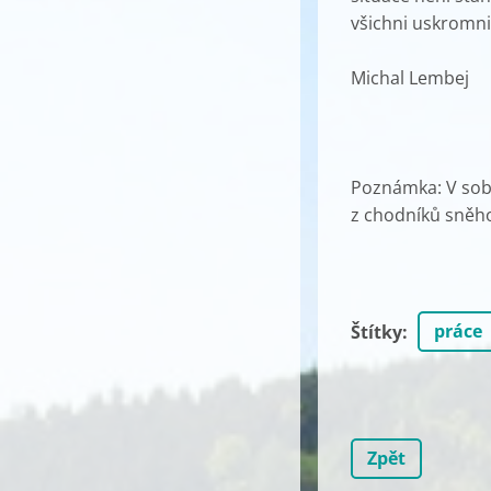
všichni uskromnit
Michal Lembej
Poznámka: V sobo
z chodníků sněho
práce
Štítky
:
Zpět