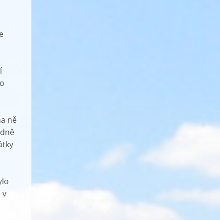
e
í
to
na ně
edně
átky
ylo
 v