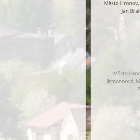
Město Hronov, G
Jan Bra
Město Hrono
Jirmannová, Ma
P