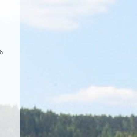
árky.
íh