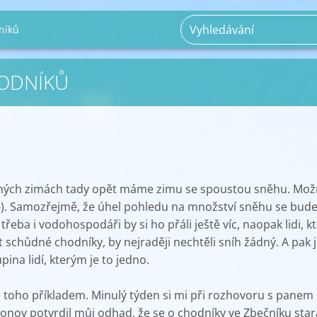
níků
HODNÍKŮ
ných zimách tady opět máme zimu se spoustou sněhu. Mož
:-). Samozřejmě, že úhel pohledu na množství sněhu se bud
i a třeba i vodohospodáři by si ho přáli ještě víc, naopak lidi, kt
 schůdné chodníky, by nejraději nechtěli sníh žádný. A pak j
pina lidí, kterým je to jedno.
e toho příkladem. Minulý týden si mi při rozhovoru s panem
onov potvrdil můj odhad, že se o chodníky ve Zbečníku star