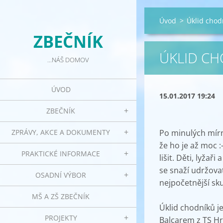
Úvod
>
Úklid chod
ZBEČNÍK
ÚKLID C
...NÁŠ DOMOV
ÚVOD
15.01.2017 19:24
ZBEČNÍK
ZPRÁVY, AKCE A DOKUMENTY
Po minulých mír
že ho je až moc 
PRAKTICKÉ INFORMACE
lišit. Děti, lyžař
se snaží udržovat
OSADNÍ VÝBOR
nejpočetnější sku
MŠ A ZŠ ZBEČNÍK
Úklid chodníků j
PROJEKTY
Balcarem z TS Hr