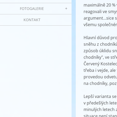
maximálně 20 % v
FOTOGALERIE
reagovali ve smys
argument…sice so
KONTAKT
všemu společném
Hlavní důvod pro
sněhu z chodníků
způsob úklidu sně
chodníky", ve st
Červený Kostelec
třeba i vejde, al
provedou odvetu 
na chodníky, poz
Lepší varianta s
v předešlých let
minulých letech 
situace není sta