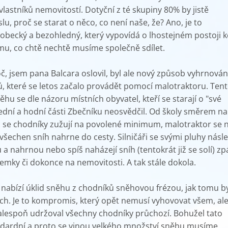
lastníků nemovitostí.
Dotyční z té skupiny 80% by jistě
lu, proč se starat o něco, co není naše, že? Ano, je to
becký a bezohledný, který vypovídá o lhostejném postoji k
u, co chtě nechtě musíme společně sdílet.
č, jsem pana Balcara oslovil, byl ale nový způsob vyhrnován
, které se letos začalo provádět pomocí malotraktoru. Ten
hu se dle názoru místních obyvatel, kteří se starají o "své
řední a hodní části Zbečníku neosvědčil. Od školy směrem na
 se chodníky zužují na povolené minimum, malotraktor se 
e všechen sníh nahrne do cesty. Silničáři se svými pluhy násl
a nahrnou nebo spíš naházejí sníh (tentokrát již se solí) zp
emky či dokonce na nemovitosti. A tak stále dokola.
e nabízí úklid sněhu z chodníků sněhovou frézou, jak tomu b
ech. Je to kompromis, který opět nemusí vyhovovat všem, ale
alespoň udržoval všechny chodníky průchozí. Bohužel tato
ndardní a proto se vinou velkého množství sněhu musíme