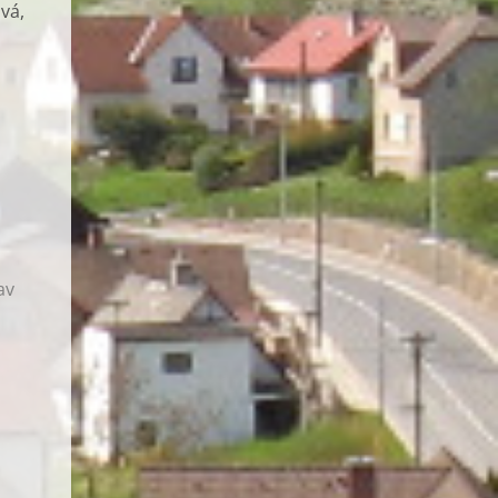
vá,
av