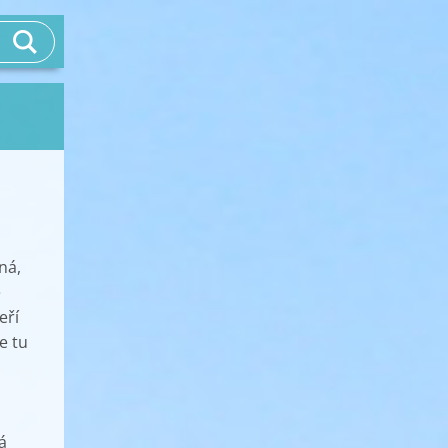
ná,
e
eří
e tu
á