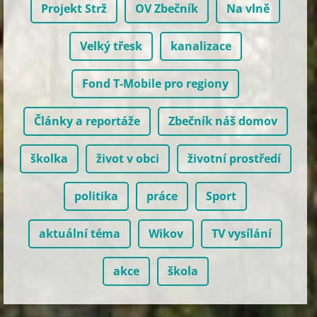
Projekt Strž
OV Zbečník
Na vlně
Velký třesk
kanalizace
Fond T-Mobile pro regiony
Články a reportáže
Zbečník náš domov
školka
život v obci
životní prostředí
politika
práce
Sport
aktuální téma
Wikov
TV vysílání
akce
škola