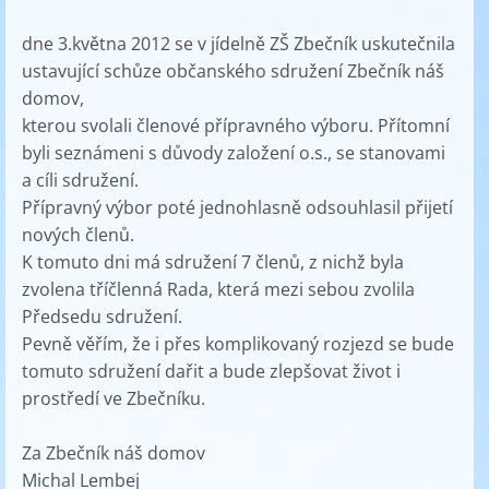
dne 3.května 2012 se v jídelně ZŠ Zbečník uskutečnila
ustavující schůze občanského sdružení Zbečník náš
domov,
kterou svolali členové přípravného výboru. Přítomní
byli seznámeni s důvody založení o.s., se stanovami
a cíli sdružení.
Přípravný výbor poté jednohlasně odsouhlasil přijetí
nových členů.
K tomuto dni má sdružení 7 členů, z nichž byla
zvolena tříčlenná Rada, která mezi sebou zvolila
Předsedu sdružení.
Pevně věřím, že i přes komplikovaný rozjezd se bude
tomuto sdružení dařit a bude zlepšovat život i
prostředí ve Zbečníku.
Za Zbečník náš domov
Michal Lembej