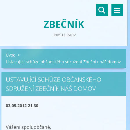
ZBEČNÍK
...NÁŠ DOMOV
Úvod
>
Ustavující schůze občanského sdružení Zbečník náš domov
USTAVUJÍCÍ SCHŮZE OBČANSKÉHO
SDRUŽENÍ ZBEČNÍK NÁŠ DOMOV
03.05.2012 21:30
Vážení spoluobčané,