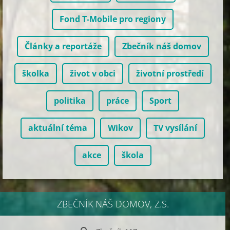
Fond T-Mobile pro regiony
Články a reportáže
Zbečník náš domov
školka
život v obci
životní prostředí
politika
práce
Sport
aktuální téma
Wikov
TV vysílání
akce
škola
ZBEČNÍK NÁŠ DOMOV, Z.S.