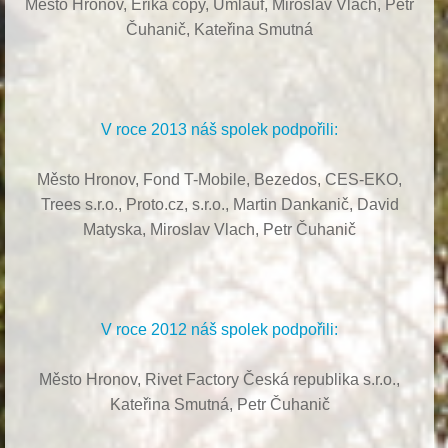
Město Hronov, Erika copy, Umlauf,
Miroslav Vlach,
Petr
Čuhanič,
Kateřina Smutná
V roce 2013 náš spolek podpořili:
Město Hronov, Fond T-Mobile, Bezedos, CES-EKO,
Trees s.r.o.,
Proto.cz, s.r.o.,
Martin Dankanič,
David
Matyska,
Miroslav Vlach,
Petr Čuhanič
V roce 2012 náš spolek podpořili:
Město Hronov, Rivet Factory Česká republika s.r.o.,
Kateřina Smutná, Petr Čuhanič