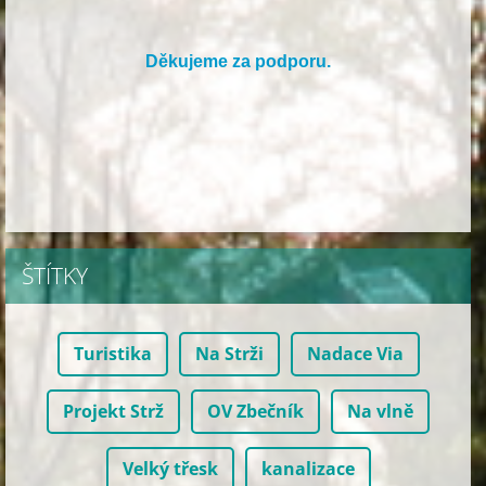
Děkujeme za podporu.
ŠTÍTKY
Turistika
Na Strži
Nadace Via
Projekt Strž
OV Zbečník
Na vlně
Velký třesk
kanalizace