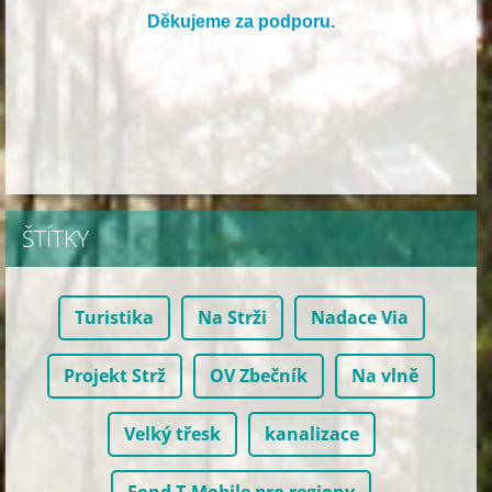
Děkujeme za podporu.
ŠTÍTKY
Turistika
Na Strži
Nadace Via
Projekt Strž
OV Zbečník
Na vlně
Velký třesk
kanalizace