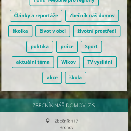
Fond T-Mobile pro regiony
Články a reportáže
Zbečník náš domov
školka
život v obci
životní prostředí
politika
práce
Sport
aktuální téma
Wikov
TV vysílání
akce
škola
ZBEČNÍK NÁŠ DOMOV, Z.S.
Zbečník 117
Hronov