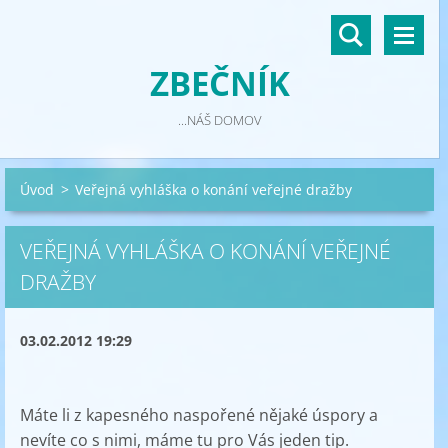
ZBEČNÍK
...NÁŠ DOMOV
Úvod
>
Veřejná vyhláška o konání veřejné dražby
VEŘEJNÁ VYHLÁŠKA O KONÁNÍ VEŘEJNÉ
DRAŽBY
03.02.2012 19:29
Máte li z kapesného naspořené nějaké úspory a
nevíte co s nimi, máme tu pro Vás jeden tip.