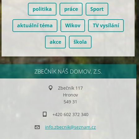
politika
práce
Sport
aktuální téma
Wikov
TV vysílání
akce
škola
ZBEČNÍK NÁŠ DOMOV, Z.S.
Zbečník 117
Hronov
549 31
+420 602 372 340
info.zbe
cnik@sez
nam.cz