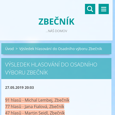
ZBEČNÍK
...NÁŠ DOMOV
Úvod
>
Výsledek hlasování do Osadního výboru Zbečník
VÝSLEDEK HLASOVÁNÍ DO OSADNÍHO
VÝBORU ZBEČNÍK
27.05.2019 20:03
91 hlasů - Michal Lembej, Zbečník
77 hlasů - Jana Fialová, Zbečník
47 hlasů - Martin Seidl, Zbečník