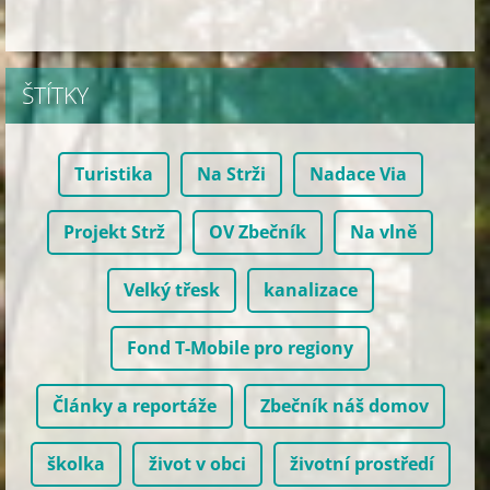
ŠTÍTKY
Turistika
Na Strži
Nadace Via
Projekt Strž
OV Zbečník
Na vlně
Velký třesk
kanalizace
Fond T-Mobile pro regiony
Články a reportáže
Zbečník náš domov
školka
život v obci
životní prostředí