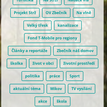
Turistika
Na Strži
Nadace Via
Projekt Strž
OV Zbečník
Na vlně
Velký třesk
kanalizace
Fond T-Mobile pro regiony
Články a reportáže
Zbečník náš domov
školka
život v obci
životní prostředí
politika
práce
Sport
aktuální téma
Wikov
TV vysílání
akce
škola