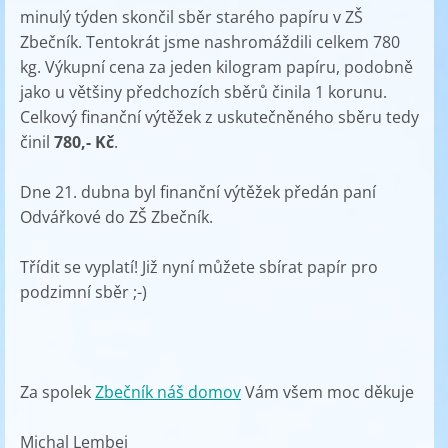
minulý týden skončil sběr starého papíru v ZŠ
Zbečník. Tentokrát jsme nashromáždili celkem 780
kg. Výkupní cena za jeden kilogram papíru, podobně
jako u většiny předchozích sběrů činila 1 korunu.
Celkový finanční výtěžek z uskutečněného sběru tedy
činil
780,- Kč
.
Dne 21. dubna byl finanční výtěžek předán paní
Odvářkové do ZŠ Zbečník.
Třídit se vyplatí! Již nyní můžete sbírat papír pro
podzimní sběr ;-)
Za spolek
Zbečník náš domov
Vám všem moc děkuje
Michal Lembej