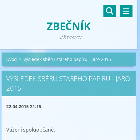
ZBEČNÍK
...NÁŠ DOMOV
Úvod
>
Výsledek sběru starého papíru - jaro 2015
VÝSLEDEK SBĚRU STARÉHO PAPÍRU - JARO
2015
22.04.2015 21:15
Vážení spoluobčané,