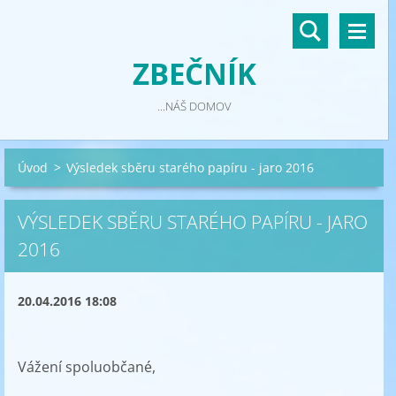
ZBEČNÍK
...NÁŠ DOMOV
Úvod
>
Výsledek sběru starého papíru - jaro 2016
VÝSLEDEK SBĚRU STARÉHO PAPÍRU - JARO
2016
20.04.2016 18:08
Vážení spoluobčané,