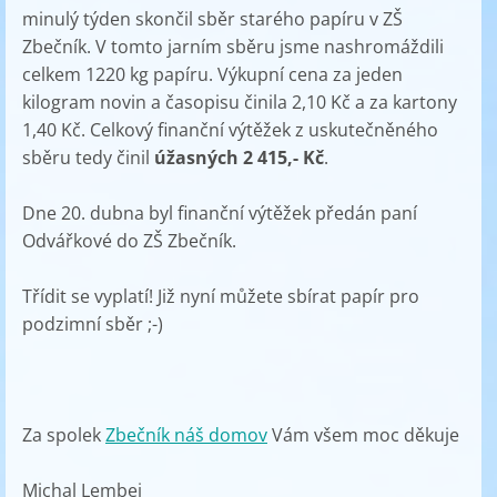
minulý týden skončil sběr starého papíru v ZŠ
Zbečník. V tomto jarním sběru jsme nashromáždili
celkem 1220 kg papíru. Výkupní cena za jeden
kilogram novin a časopisu činila 2,10 Kč a za kartony
1,40 Kč. Celkový finanční výtěžek z uskutečněného
sběru tedy činil
úžasných 2 415,- Kč
.
Dne 20. dubna byl finanční výtěžek předán paní
Odvářkové do ZŠ Zbečník.
Třídit se vyplatí! Již nyní můžete sbírat papír pro
podzimní sběr ;-)
Za spolek
Zbečník náš domov
Vám všem moc děkuje
Michal Lembej