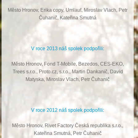
Město Hronov, Erika copy, Umlauf,
Miroslav Vlach,
Petr
Čuhanič,
Kateřina Smutná
V roce 2013 náš spolek podpořili:
Město Hronov, Fond T-Mobile, Bezedos, CES-EKO,
Trees s.r.o.,
Proto.cz, s.r.o.,
Martin Dankanič,
David
Matyska,
Miroslav Vlach,
Petr Čuhanič
V roce 2012 náš spolek podpořili:
Město Hronov, Rivet Factory Česká republika s.r.o.,
Kateřina Smutná, Petr Čuhanič