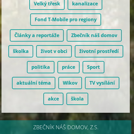
Velký třesk
kanalizace
Fond T-Mobile pro regiony
Články a reportáže
Zbečník náš domov
školka
život v obci
životní prostředí
politika
práce
Sport
aktuální téma
Wikov
TV vysílání
akce
škola
ZBEČNÍK NÁŠ DOMOV, Z.S.