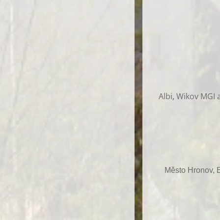
Albi
,
Wikov MGI a
Město Hronov, E