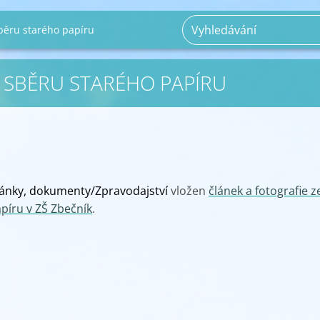
běru starého papíru
 SBĚRU STARÉHO PAPÍRU
lánky, dokumenty/Zpravodajství
vložen
článek a fotografie z
píru v ZŠ Zbečník
.