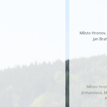
Město Hronov, G
Jan Bra
Město Hrono
Jirmannová, Ma
P