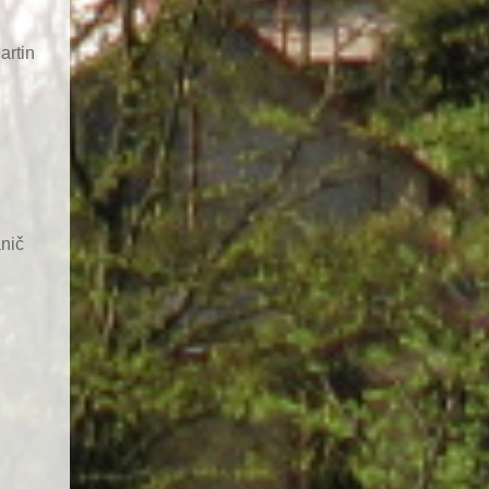
artin
nič