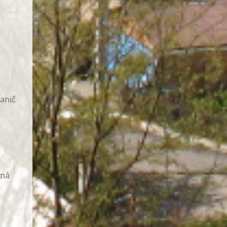
hanič
tná