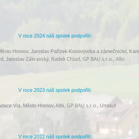
V roce 2024 náš spolek podpořili:
ěsto Hronov, Jaroslav Pařízek-Kovovýroba a zámečnictví, Kare
Zákravský, Radek Chlad, GP BAU s.r.o., Albi
d, Jaroslav
V roce 2023 náš spolek podpořili:
GP BAU s.r.o.,
dace Via, Město Hronov, Albi,
Umlauf
V roce 2022 náš spolek podpořili: