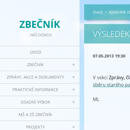
Úvod
>
Výsledek s
ZBEČNÍK
VÝSLEDEK
...NÁŠ DOMOV
ÚVOD
07.05.2013 19:30
ZBEČNÍK
ZPRÁVY, AKCE A DOKUMENTY
V sekci
Zprávy, č
sběru starého pa
PRAKTICKÉ INFORMACE
ML
OSADNÍ VÝBOR
MŠ A ZŠ ZBEČNÍK
PROJEKTY