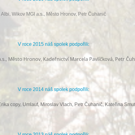
Albi, Wikov MGI a.s., Město Hronov, Petr Čuhanič
V roce 2015 náš spolek podpořili:
.s., Město Hronov, Kadeřnictví Marcela Pavlíčková, Petr Ču
V roce 2014 náš spolek podpořili:
rika copy, Umlauf,
Miroslav Vlach,
Petr Čuhanič,
Kateřina Smu
V roce 2013 náš spolek podpořili: