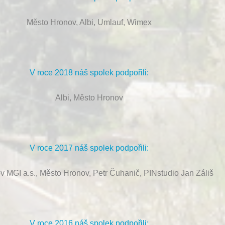
Město Hronov, Albi, Umlauf, Wimex
V roce 2018 náš spolek podpořili:
Albi, Město Hronov
V roce 2017 náš spolek podpořili:
ov MGI a.s., Město Hronov, Petr Čuhanič, PINstudio Jan Záliš
V roce 2016 náš spolek podpořili: