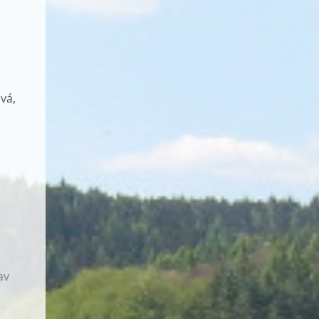
vá,
av