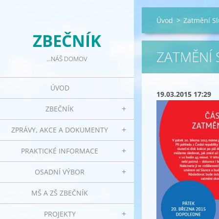
Úvod
>
Zatmění S
ZBEČNÍK
ZATMĚNÍ 
...NÁŠ DOMOV
ÚVOD
19.03.2015 17:29
ZBEČNÍK
ZPRÁVY, AKCE A DOKUMENTY
PRAKTICKÉ INFORMACE
OSADNÍ VÝBOR
MŠ A ZŠ ZBEČNÍK
PROJEKTY