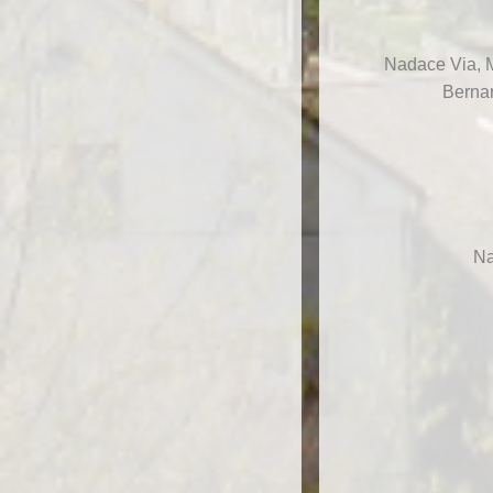
Nadace Via, M
Bernar
Na