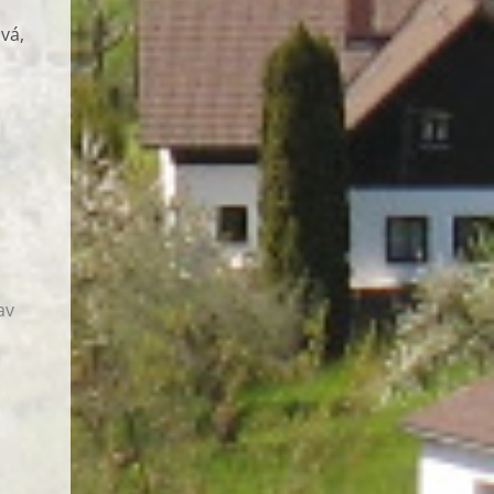
vá,
av