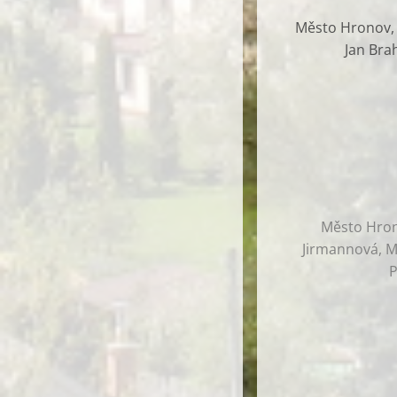
Město Hronov, G
Jan Bra
Město Hrono
Jirmannová, Ma
P