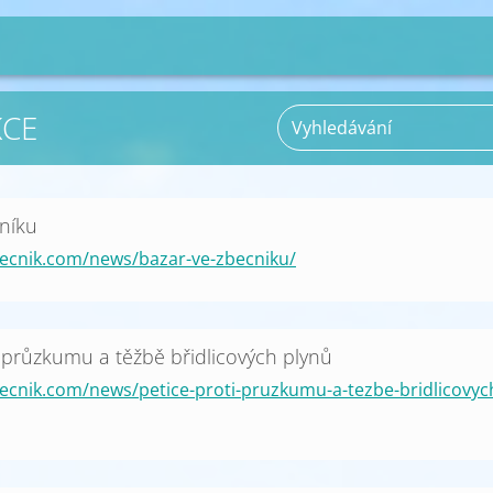
KCE
níku
ecnik.com/news/bazar-ve-zbecniku/
i průzkumu a těžbě břidlicových plynů
ecnik.com/news/petice-proti-pruzkumu-a-tezbe-bridlicovyc