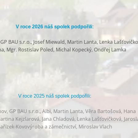
V roce 2026 náš spolek podpořili:
P BAU s.r.o., Josef Miewald, Martin Lanta, Lenka Lašťovičko
ha, Mgr. Rostislav Poled, Michal Kopecký, Ondřej Lamka
V roce 2025 náš spolek podpořili:
v, GP BAU s.r.o., Albi, Martin Lanta, Věra Bartošová, Hana
rtina Kejzlarová, Jana Chladová, Lenka Lašťovičková, Jarosl
ařízek-Kovovýroba a zámečnictví, Miroslav Vlach