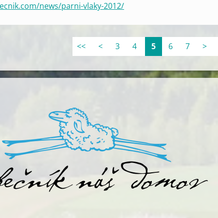
ecnik.com/news/parni-vlaky-2012/
<<
<
3
4
5
6
7
>