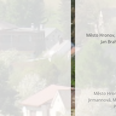
Město Hronov, G
Jan Bra
Město Hrono
Jirmannová, Ma
P