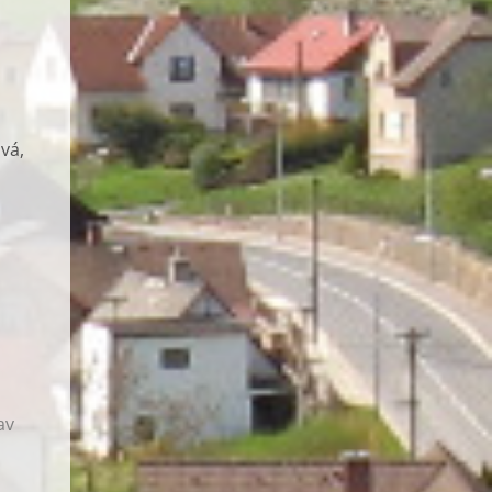
vá,
av