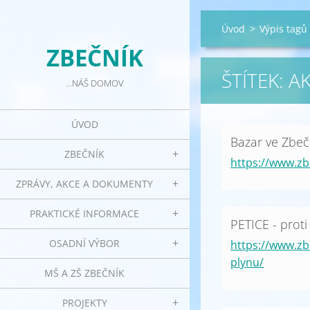
Úvod
>
Výpis tagů
ZBEČNÍK
ŠTÍTEK: A
...NÁŠ DOMOV
ÚVOD
Bazar ve Zbeč
ZBEČNÍK
https://www.zb
ZPRÁVY, AKCE A DOKUMENTY
PRAKTICKÉ INFORMACE
PETICE - prot
OSADNÍ VÝBOR
https://www.zb
plynu/
MŠ A ZŠ ZBEČNÍK
PROJEKTY